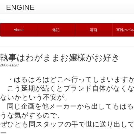
ENGINE
About
雑記
漫画
軍靴のバ
執事はわがままお嬢様がお好き
2006-11/28
・はるはろはどこへ行ってしまいます
こう延期が続くとブランド自体がなくな
ないかという不安が。
同じ企画を他メーカーから出してもはる
うな気がするので、
ぜひとも同スタッフの手で世に送り出し
ー。