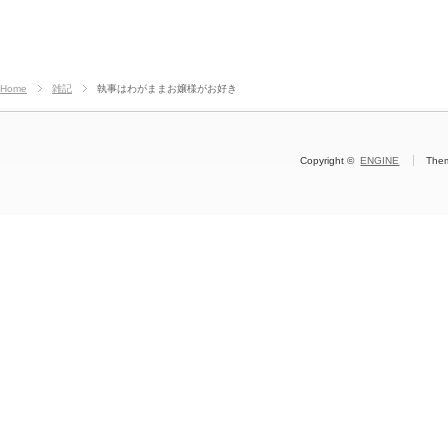
Home
雑記
執事はわがままお嬢様がお好き
Copyright ©
ENGINE
The