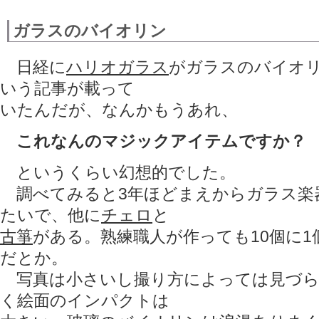
ガラスのバイオリン
日経に
ハリオガラス
がガラスのバイオ
いう記事が載って
いたんだが、なんかもうあれ、
これなんのマジックアイテムですか？
というくらい幻想的でした。
調べてみると3年ほどまえからガラス楽
たいで、他に
チェロ
と
古箏
がある。熟練職人が作っても10個に
だとか。
写真は小さいし撮り方によっては見づら
く絵面のインパクトは