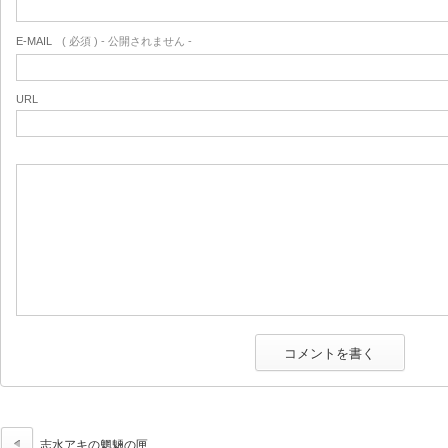
E-MAIL
( 必須 ) - 公開されません -
URL
志水アキの魍魎の匣