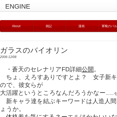
ENGINE
About
雑記
漫画
軍靴のバ
ガラスのバイオリン
2006-12/08
・蒼天のセレナリアFD詳細
公開
。
ちょ、えろすありですとよ？ 女子新キ
ので、彼女らが
大活躍というところなんだろうかなー
……
新キャラ達を結ぶキーワードは人造人間
ょうか。
体格差を気にするネーエルはかわいいな