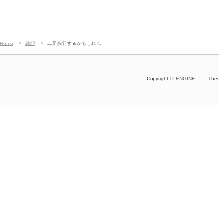
Home
雑記
二足歩行するかもしれん
Copyright ©
ENGINE
The