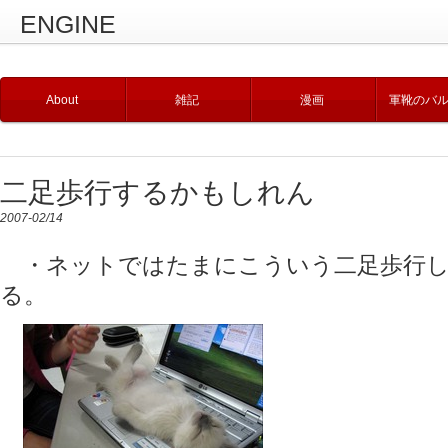
ENGINE
About
雑記
漫画
軍靴のバ
二足歩行するかもしれん
2007-02/14
・ネットではたまにこういう二足歩行し
る。