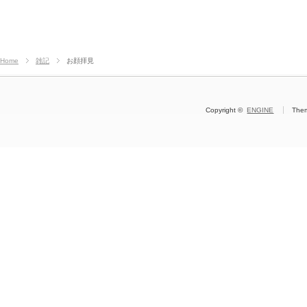
Home
雑記
お顔拝見
Copyright ©
ENGINE
The