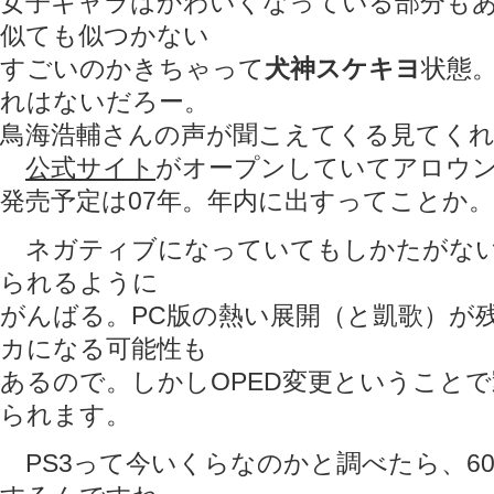
女子キャラはかわいくなっている部分も
似ても似つかない
すごいのかきちゃって
犬神スケキヨ
状態
れはないだろー。
鳥海浩輔さんの声が聞こえてくる見てく
公式サイト
がオープンしていてアロウ
発売予定は07年。年内に出すってことか。
ネガティブになっていてもしかたがない
られるように
がんばる。PC版の熱い展開（と凱歌）が
カになる可能性も
あるので。しかしOPED変更ということ
られます。
PS3って今いくらなのかと調べたら、60