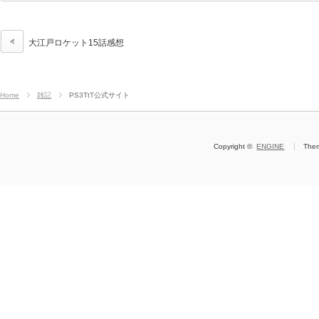
大江戸ロケット15話感想
Home
雑記
PS3TtT公式サイト
Copyright ©
ENGINE
The