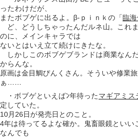
ったわけだが、
またボブゲに出るよ。β-ｐｉｎｋの「
臨海
ど、どうしちゃったんだルネ山。これま
のに、メインキャラでは
ないとはいえ立て続けにきたな。
しかしこのボブゲブランドは商業なんだ
からんな。
原画は金目鯛ぴんくさん。そういや修業旅
ぁ……
・ボブゲといえばﾝ年待った
マギアミス
定していた。
10月26日が発売日とのこと。
4年は待ってるよな確か。鬼畜眼鏡といい
なんでも