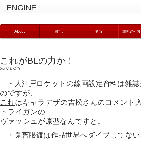
ENGINE
About
雑記
漫画
軍靴のバ
これがBLの力か！
2007-07/25
・大江戸ロケットの線画設定資料は雑誌
のですが、
これ
はキャラデザの吉松さんのコメント
トライガンの
ヴァッシュが原型なんですと。
・鬼畜眼鏡は作品世界へダイブしてない