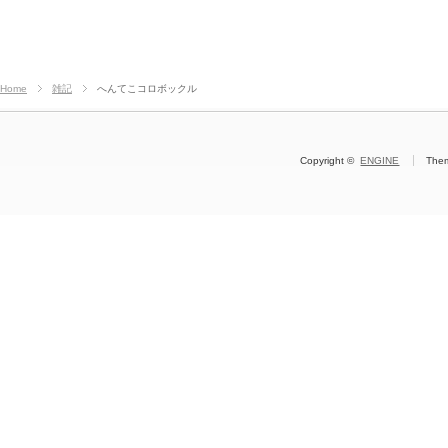
Home
雑記
へんてこコロボックル
Copyright ©
ENGINE
The