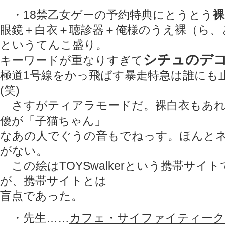
・18禁乙女ゲーの予約特典にとうとう
裸
眼鏡＋白衣＋聴診器＋俺様のうえ裸（ら、
というてんこ盛り。
シチュのデ
キーワードが重なりすぎて
極道1号線をかっ飛ばす暴走特急は誰にも
(笑)
さすがティアラモードだ。裸白衣もあれ
優が「子猫ちゃん」
なあの人でぐうの音もでねっす。ほんと
がない。
この絵はTOYSwalkerという携帯サイ
が、携帯サイトとは
盲点であった。
・先生……
カフェ・サイファイティーク