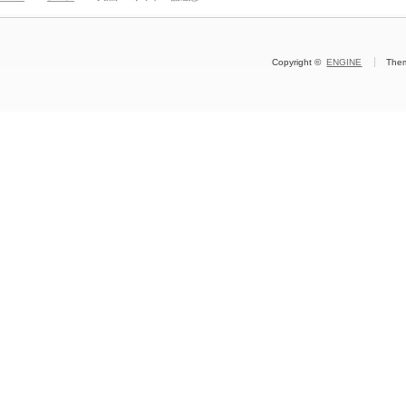
Copyright ©
ENGINE
The