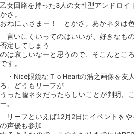
乙女回路を持った3人の女性型アンドロイ
かさ。
おねにぃさまー！ とかさ。あかネタは
言いにくいってのはいいが、好きなもの
否定してしまう
のは哀しいなーと思うので、そこんとこ
です。
・Nice眼鏡なＴｏHeartの浩之画像を
ろ、どうもリーフが
うった嘘ネタだったらしいことが判明。
ー。
リーフといえば12月2日にイベントをやる
の声優も参加