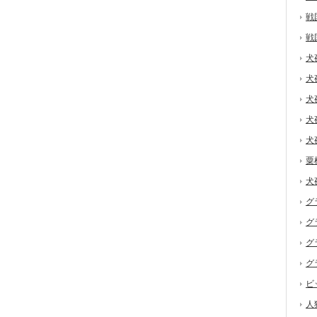
戦
戦
犬
犬
犬
犬
犬
粟
犬
グ
グ
グ
グ
ビ
人