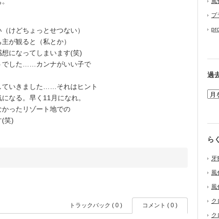
ぁ。
風
プ
pr
（けどちょっとせつない）
ち主が観ると（私とか）
想になってしまいます(笑)
でした……カンナがいい子で
過
ていきました……それはヒント
になる。早く11月になれ。
かったリゾート地での
(笑)
ら
牙
風
風
ク
トラックバック ( 0 )
コメント ( 0 )
ク