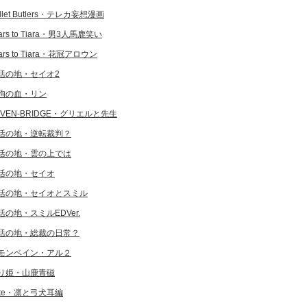
llet Butlers・テレカ妄想漫画
ars to Tiara・男3人馬鹿笑い
ars to Tiara・花冠アロウン
活の地・セイオ2
狗の血・リン
EVEN-BRIDGE・グリエルと先生
活の地・逆転裁判？
活の地・雲の上では
活の地・セイオ
活の地・セイオとスミル
活の地・スミルEDVer.
活の地・総裁の日常？
モンベイン・アル２
り姫・山鹿青磁
ate・凛と弓犬耳編