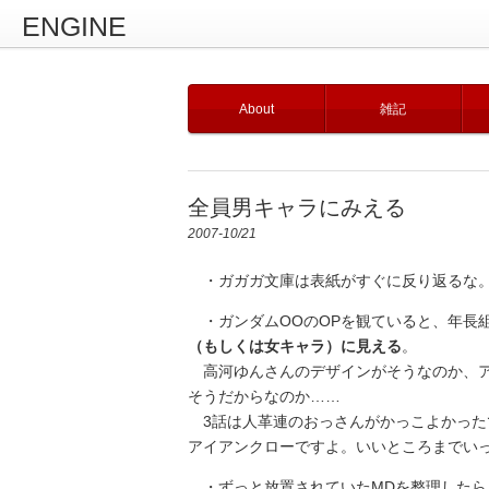
ENGINE
About
雑記
全員男キャラにみえる
2007-10/21
・ガガガ文庫は表紙がすぐに反り返るな。
・ガンダムOOのOPを観ていると、年長
（もしくは女キャラ）に見える
。
高河ゆんさんのデザインがそうなのか、ア
そうだからなのか……
3話は人革連のおっさんがかっこよかった
アイアンクローですよ。いいところまでい
・ずっと放置されていたMDを整理したら