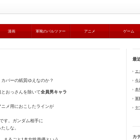
漫画
軍靴のバルツァー
アニメ
ゲーム
最
エ
カバーの紙質ゆえなのか？
今
本
組とおっさんを除いて
全員男キャラ
軍
ニメ用におこしたラインが
ヤ
です。ガンダム相手に
ったしな。
カ
、まるごと1本女性声優という