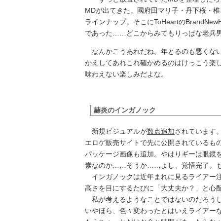
MDが出てきた。國府田マリ子・丹下桜・
ラインナップ。そこにToHeartのBrandNe
であった……どこからみてもりっぱな老兵男
なんかこうあれだね。年とるのも悪くない
かえしてあれこれ確かめるのはけっこう楽
味わえない楽しみだよな。
赫炎のインガノック
新規ビジュアルが
数点追加
されています
エロゲ販売サイトで先に公開されているも
パッケージ画像も追加。やはりギーは眼鏡
素なのか……そうか……よし、覚悟完了。も
インガノックは近年まれに見るライアー注
高さを目にするたびに「大丈夫か？」と心
私が考えるようなことではないのだろうし
いやほら、色々変わったとはいえライアーな