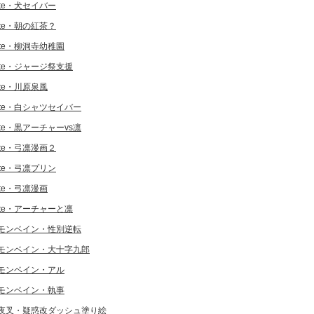
ate・犬セイバー
ate・朝の紅茶？
ate・柳洞寺幼稚園
ate・ジャージ祭支援
ate・川原泉風
ate・白シャツセイバー
ate・黒アーチャーvs凛
ate・弓凛漫画２
ate・弓凛プリン
ate・弓凛漫画
ate・アーチャーと凛
モンベイン・性別逆転
モンベイン・大十字九郎
モンベイン・アル
モンベイン・執事
夜叉・疑惑改ダッシュ塗り絵