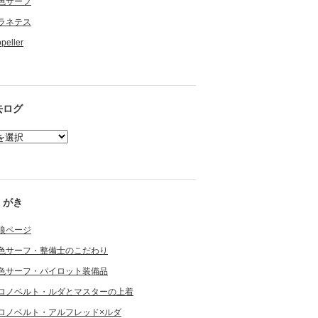
色サーフ
ラネテス
opeller
去ログ
くがき
狼ページ
色サーフ・整備士のこだわり
色サーフ・パイロット装備品
ロノベルト・ルダとマスターの上着
ロノベルト・アルフレッド×ルダ