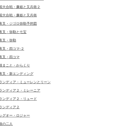
国大合戦・廉姫と又兵衛２
国大合戦・廉姫と又兵衛
夜叉・ジゴロ弥勒予想図
夜叉・弥勒と七宝
夜叉・弥勒
夜叉・四コマ-２
夜叉・四コマ
根まこと・からくり
夜叉・新エンディング
ランディア・ミューレンとリーン
ランディア２・ミレーニア
ランディア２・リュード
ランディア２
ッグオー・ロジャー
狼の二人