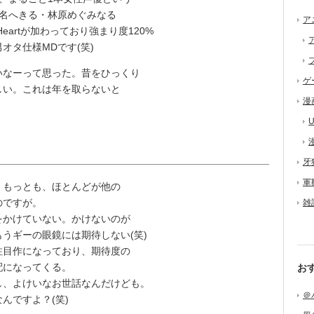
椎名へきる・林原めぐみなる
ア
wHeartが加わっており強まり度120%
オタ仕様MDです(笑)
なーって思った。昔をひっくり
ゲ
しい。これは年を取らないと
漫
U
牙
軍
。もっとも、ほとんどが他の
のですが。
雑
をかけていない。かけないのが
うギーの眼鏡には期待しない(笑)
目作になっており、期待度の
配になってくる。
お
、よけいなお世話なんだけども。
＠
んですよ？(笑)