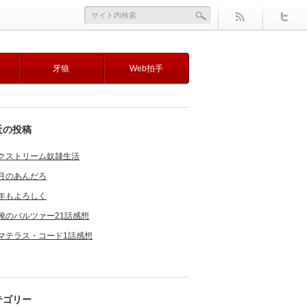
牙狼
Web拍手
近の投稿
クストリーム奴隷生活
月のあんだろ
年もよろしく
靴のバルツァー21話感想
マテラス・コード1話感想
テゴリー