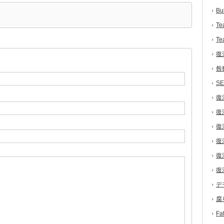
Bu
Te
Te
復
咎
S
復
復
復
復
復
復
デ
腐
F