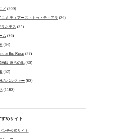
ニメ
(209)
アニメ ティアーズ・トゥ・ティアラ
(26)
プラネテス
(24)
ーム
(76)
画
(64)
nder the Rose
(27)
漫画版 復活の地
(30)
狼
(52)
靴のバルツァー
(63)
記
(1193)
すすめサイト
バンチ公式サイト