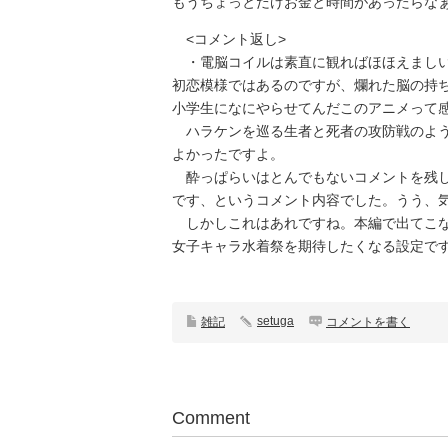
もうちょっとだけお金と時間があったらな
<コメント返し>
・電脳コイルは素直に観ればほほえましい
初恋模様ではあるのですが、爛れた脳の持
小学生になにやらせてんだこのアニメって感
ハラケンを巡る生者と死者の攻防戦のよう
よかったですよ。
酔っぱらいはとんでもないコメントを残し
です、というコメント内容でした。うう、気
しかしこれはあれですね。本編で出てこな
女子キャラ水着祭を期待したくなる設定です
setuga
雑記
コメントを書く
Comment