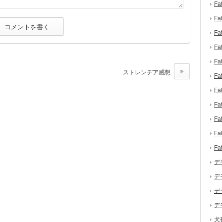
F
F
F
F
F
ストレンヂア感想
F
F
F
F
F
F
デ
デ
デ
デ
犬