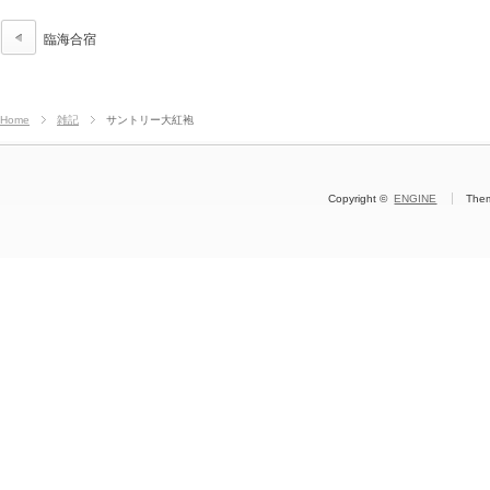
臨海合宿
Home
雑記
サントリー大紅袍
Copyright ©
ENGINE
The