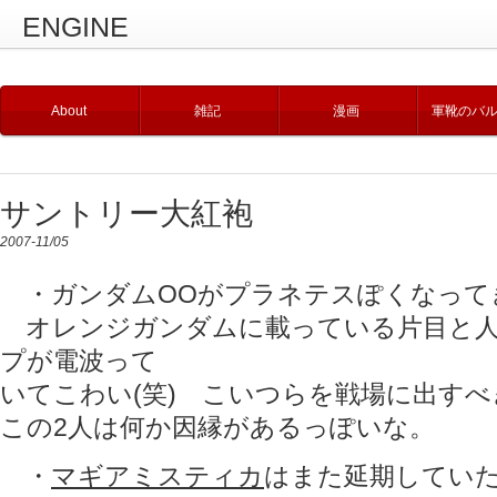
ENGINE
About
雑記
漫画
軍靴のバ
サントリー大紅袍
2007-11/05
・ガンダムOOがプラネテスぽくなってき
オレンジガンダムに載っている片目と人
プが電波って
いてこわい(笑) こいつらを戦場に出す
この2人は何か因縁があるっぽいな。
・
マギアミスティカ
はまた延期していた