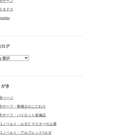
色サーフ
ラネテス
opeller
去ログ
くがき
狼ページ
色サーフ・整備士のこだわり
色サーフ・パイロット装備品
ロノベルト・ルダとマスターの上着
ロノベルト・アルフレッド×ルダ