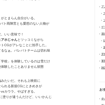
ア
がとまらん自分がいる。
レバト両陣営とも愛想のない人物が
ゲ
漫
だ。いい意味で！
は
アホじゃん
とツッコミながら
U
トCGがアレなことに拍手した。
るなぁ。バレバトチームは切れ味
牙
学校」を体験しているのは雪だけ
軍
校体験したことありません状態
雑
みたいだ。それも上映前に
られる新規CGにときめきが
お
ャvsカウラ。やばすぎる。
かに塗りが違うんだけど、いいかんじ
＠