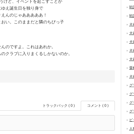
うけど、イベントを起こすことが
戦
にゆえ誕生日を独り身で
りえんのじゃあああああ！
戦
おい。このままだと隣のちびっ子
犬
犬
犬
んのですよ。これはあれか。
犬
ちのクラブに入りまくるしかないのか。
犬
粟
犬
グ
グ
グ
トラックバック ( 0 )
コメント ( 0 )
グ
ビ
人