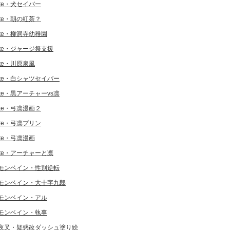
ate・犬セイバー
ate・朝の紅茶？
ate・柳洞寺幼稚園
ate・ジャージ祭支援
ate・川原泉風
ate・白シャツセイバー
ate・黒アーチャーvs凛
ate・弓凛漫画２
ate・弓凛プリン
ate・弓凛漫画
ate・アーチャーと凛
モンベイン・性別逆転
モンベイン・大十字九郎
モンベイン・アル
モンベイン・執事
夜叉・疑惑改ダッシュ塗り絵