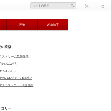
牙狼
Web拍手
近の投稿
クストリーム奴隷生活
月のあんだろ
年もよろしく
靴のバルツァー21話感想
マテラス・コード1話感想
テゴリー