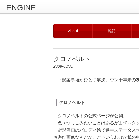
ENGINE
About
雑記
クロノベルト
2008-03/01
・懸案事項がひとつ解決。ウン十年来の友
クロノベルト
クロノベルトの公式ページが
公開
。
色々つっこみたいことはあるがまずスタ
野球漫画のパロディ絵で選手ステータス付
お遊び画像なんだが、どういうわけか私の