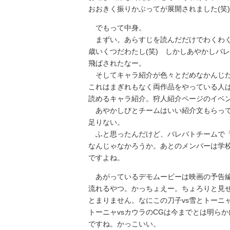
おおきく振りかぶってが展開されました(笑)
でもって中身。
まずい。あらすじを読んだだけでわくわく
歳いくつだわたし(笑) しかしあやかしバ
飛ばされたなー。
そしてキャラ紹介が色々とだめなかんじ
これはまぎれもなく両作品をやっている人
読めるキャラ紹介。狩人紹介ページのイベン
あやかしびとチームはいい紹介文もらって
足りない。
ふと思ったんだけど、バレバトチームで「
なんじゃなかろうか。あとのメンバーは学
ですよね。
あがっているデモムービーは映画の予告編
流れるやつ。かっちょえー。ちょろりと見せ
とまりません。なにこの刀子vs雪とトーニ
トーニャvsカウラのCGは今までとは明ら
ですね。かっこいい。