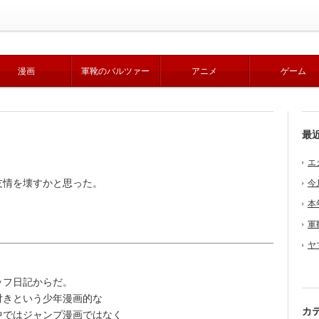
漫画
軍靴のバルツァー
アニメ
ゲーム
最
エ
情を壊すかと思った。
今
本
軍
ヤ
ッフ日記からだ。
きという少年漫画的な
カ
中ではジャンプ漫画ではなく