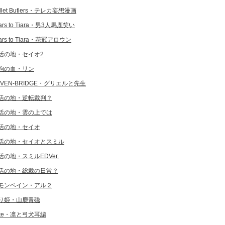
llet Butlers・テレカ妄想漫画
ars to Tiara・男3人馬鹿笑い
ars to Tiara・花冠アロウン
活の地・セイオ2
狗の血・リン
EVEN-BRIDGE・グリエルと先生
活の地・逆転裁判？
活の地・雲の上では
活の地・セイオ
活の地・セイオとスミル
活の地・スミルEDVer.
活の地・総裁の日常？
モンベイン・アル２
り姫・山鹿青磁
ate・凛と弓犬耳編