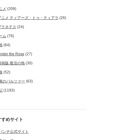
ニメ
(209)
アニメ ティアーズ・トゥ・ティアラ
(26)
プラネテス
(24)
ーム
(76)
画
(64)
nder the Rose
(27)
漫画版 復活の地
(30)
狼
(52)
靴のバルツァー
(63)
記
(1193)
すすめサイト
バンチ公式サイト