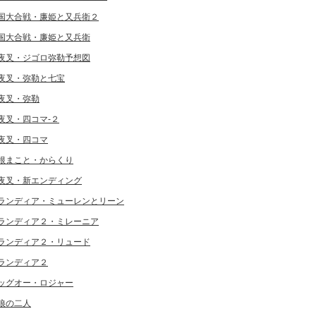
国大合戦・廉姫と又兵衛２
国大合戦・廉姫と又兵衛
夜叉・ジゴロ弥勒予想図
夜叉・弥勒と七宝
夜叉・弥勒
夜叉・四コマ-２
夜叉・四コマ
根まこと・からくり
夜叉・新エンディング
ランディア・ミューレンとリーン
ランディア２・ミレーニア
ランディア２・リュード
ランディア２
ッグオー・ロジャー
狼の二人