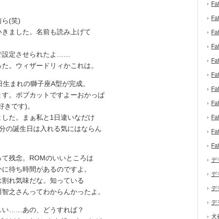
F
F
ら(笑)
きました。名前も読み上げて
F
F
設定させられたよ……
F
た。ウィザードリィかこれは。
F
日生まれの獅子座A型が完成。
F
ます。ボブカットですよーおかっぱ
F
好きです)。
した。まぁ私と1日違いなだけ
F
自分の誕生日は入れる気にはならん
F
F
て残念。ROMのいいところは
デ
かに待ち時間があるのですよ。
デ
割れ気味だな。知っている
デ
川智之さんってわからんかったよ。
デ
い……あの、どうすれば？
犬