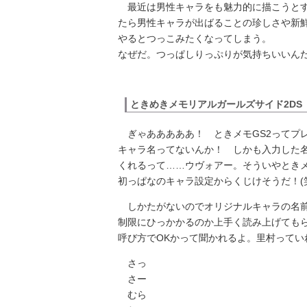
最近は男性キャラをも魅力的に描こうとす
たら男性キャラが出ばることの珍しさや新鮮さは
やるとつっこみたくなってしまう。
なぜだ。つっぱしりっぷりが気持ちいいん
ときめきメモリアルガールズサイド2DS
ぎゃあああああ！ ときメモGS2ってプ
キャラ名ってないんか！ しかも入力した
くれるって……ウヴォアー。そういやとき
初っぱなのキャラ設定からくじけそうだ！(
しかたがないのでオリジナルキャラの名前
制限にひっかかるのか上手く読み上げても
呼び方でOKかって聞かれるよ。里村ってい
さっ
さー
むら