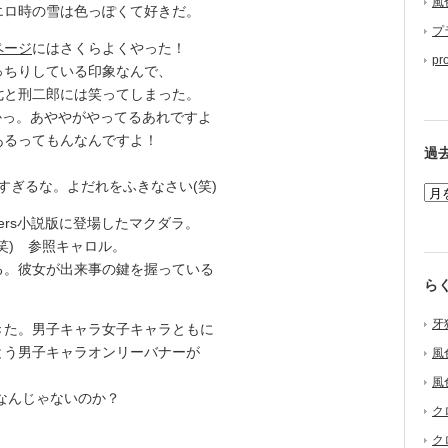
風
ロ時の雪は色っぽくて好きだ。
プ
ページ
にはさくらよくやった！
pr
っちりしている印象なんで、
七と刑二郎には笑ってしまった。
かっ。あややがやってるあれですよ
あるってもんなんですよ！
過
ぎるな。よだれをふきなさい(笑)
tlers小説版に登場したマクダラ。
(笑) 参照キャロル。
。彼女が出来事の鍵を握っている
ら
牙
た。男子キャラ女子キャラともに
とう男子キャラオンリーバナーが
風
風
なんじゃないのか？
ク
ク