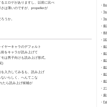
るエロゲがありますし、以前に比べ
Bu
薄いのですが、propellerが
Te
だろうか。
Te
復
咎
S
レイヤーキャラのデフォルト
復
名前をキャラが読み上げて
復
メモは男子向けも読み上げ形式。
復
笑)
復
を入力してみるも、読み上げ
復
らないらしく、へんてこな
復
れたら読み上げ候補が
デ
腐
F