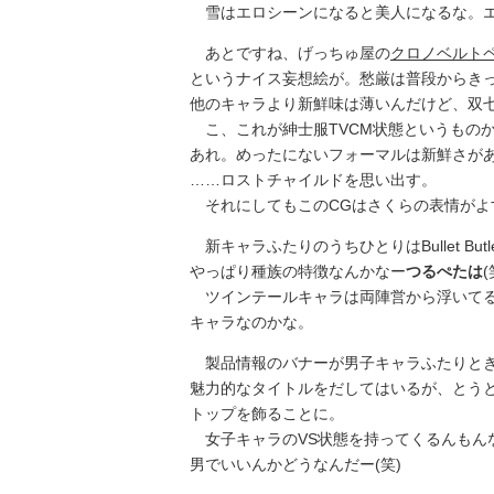
雪はエロシーンになると美人になるな。エ
あとですね、げっちゅ屋の
クロノベルト
というナイス妄想絵が。愁厳は普段からき
他のキャラより新鮮味は薄いんだけど、双
こ、これが紳士服TVCM状態というもの
あれ。めったにないフォーマルは新鮮さが
……ロストチャイルドを思い出す。
それにしてもこのCGはさくらの表情がよす
新キャラふたりのうちひとりはBullet Bu
やっぱり種族の特徴なんかなー
つるぺたは
ツインテールキャラは両陣営から浮いてる
キャラなのかな。
製品情報のバナーが男子キャラふたりとき
魅力的なタイトルをだしてはいるが、とう
トップを飾ることに。
女子キャラのVS状態を持ってくるんもん
男でいいんかどうなんだー(笑)