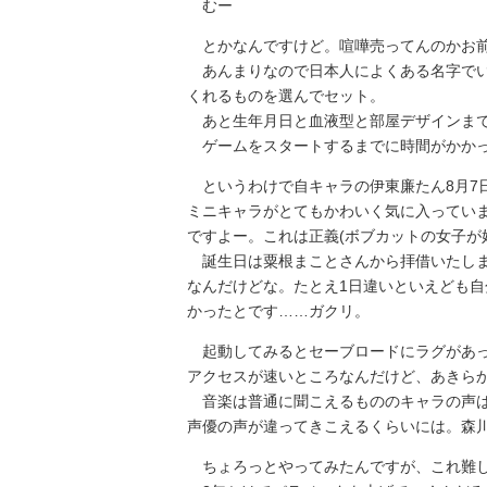
むー
とかなんですけど。喧嘩売ってんのかお前
あんまりなので日本人によくある名字でい
くれるものを選んでセット。
あと生年月日と血液型と部屋デザインまで
ゲームをスタートするまでに時間がかかっ
というわけで自キャラの伊東廉たん8月7
ミニキャラがとてもかわいく気に入ってい
ですよー。これは正義(ボブカットの女子が
誕生日は粟根まことさんから拝借いたしま
なんだけどな。たとえ1日違いといえども
かったとです……ガクリ。
起動してみるとセーブロードにラグがあっ
アクセスが速いところなんだけど、あきら
音楽は普通に聞こえるもののキャラの声は
声優の声が違ってきこえるくらいには。森
ちょろっとやってみたんですが、これ難し