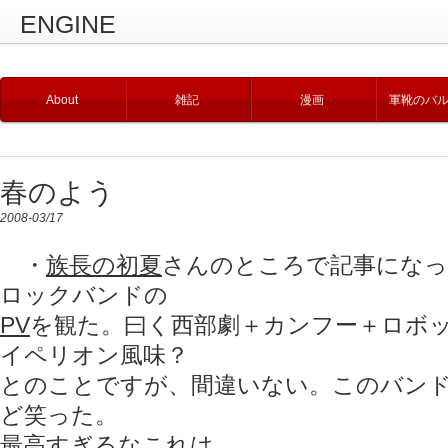
ENGINE
About
雑記
漫画
軍靴のバ
春のよう
2008-03/17
・
族長の初夏
さんのところで記事にな
ロックバンドの
PV
を観た。曰く西部劇＋カンフー＋ロボ
イペリオン風味？
とのことですが、間違いない。このバン
ど笑った。
最高すぎるなこれは。