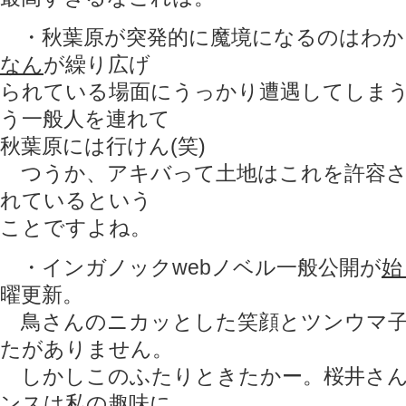
・秋葉原が突発的に魔境になるのはわか
なん
が繰り広げ
られている場面にうっかり遭遇してしま
う一般人を連れて
秋葉原には行けん(笑)
つうか、アキバって土地はこれを許容さ
れているという
ことですよね。
・インガノックwebノベル一般公開が
始
曜更新。
鳥さんのニカッとした笑顔とツンウマ子
たがありません。
しかしこのふたりときたかー。桜井さん
ンスは私の趣味に