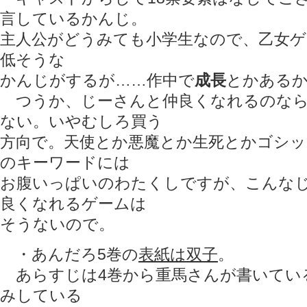
言しているかんじ。
主人公がどうみても小学生なので、乙女ゲ
低そうな
かんじがするが……作中で
成長
とかあるか
つうか、じーさんと仲良くなれるのなら
ない。いやむしろ買う
方向で。天使とか悪魔とか生死とかゴシ
のキーワードには
お腹いっぱいのわたくしですが、こんな
良くなれるゲームは
そうないので。
・あんだろ5巻の
表紙は双子
。
あらすじは4巻から重馬さんが書いてい
みしている