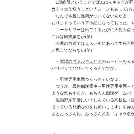
1期終盤ということでばんばんキャラが死
カティ大佐危うしというシーンもあってび
なんで本艦に護衛がついてないんだよ……
おりますっていうアホ絵になっておった。
コーラサワーは出てくるたびに大佐大佐っ
これは同族嫌悪か(笑)
今週の放送ではえらいめにあって生死不明
と思えてならない(笑)
・
戦場のヴァルキュリア
のムービーをみ
バリバリでびびってくるんですが。
・
男性専用車両
つくっちゃいなよ。
つうか、最終痴漢電車～男性専用車両～と
ような気もするが。もちろん痴漢ゲームパー
運動部系部活にいそしんでいる高校生（漫
はっている朴訥なのをお願いします）を弄
あとおっさんね。おっさん乙女（キャラ名