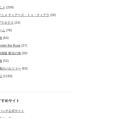
ニメ
(209)
アニメ ティアーズ・トゥ・ティアラ
(26)
プラネテス
(24)
ーム
(76)
画
(64)
nder the Rose
(27)
漫画版 復活の地
(30)
狼
(52)
靴のバルツァー
(63)
記
(1193)
すすめサイト
バンチ公式サイト