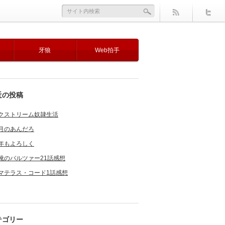
牙狼
Web拍手
近の投稿
クストリーム奴隷生活
月のあんだろ
年もよろしく
靴のバルツァー21話感想
マテラス・コード1話感想
テゴリー