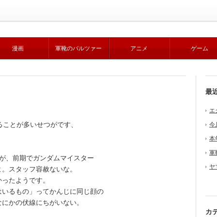
漫画
軍靴のバルツァー
アニメ
ゲーム
最
エ
ることが多いせつがです、
今
本
軍
が、前期でガンダムマイスター
ヤ
よ。スタッフ容赦ないな。
かったようです。
いるもの」ってかんじに同じ顔の
なにかの伏線にちがいない。
カ