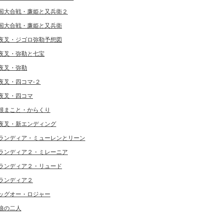
国大合戦・廉姫と又兵衛２
国大合戦・廉姫と又兵衛
夜叉・ジゴロ弥勒予想図
夜叉・弥勒と七宝
夜叉・弥勒
夜叉・四コマ-２
夜叉・四コマ
根まこと・からくり
夜叉・新エンディング
ランディア・ミューレンとリーン
ランディア２・ミレーニア
ランディア２・リュード
ランディア２
ッグオー・ロジャー
狼の二人