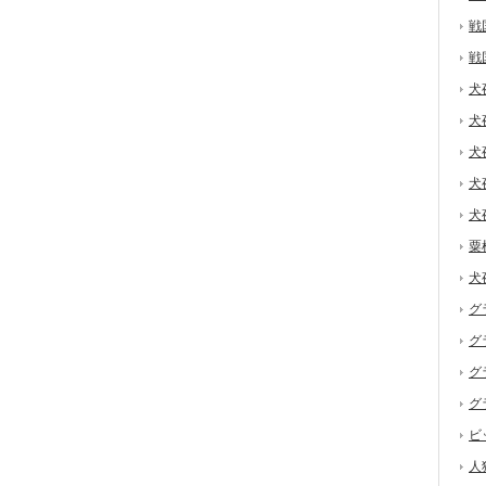
戦
戦
犬
犬
犬
犬
犬
粟
犬
グ
グ
グ
グ
ビ
人