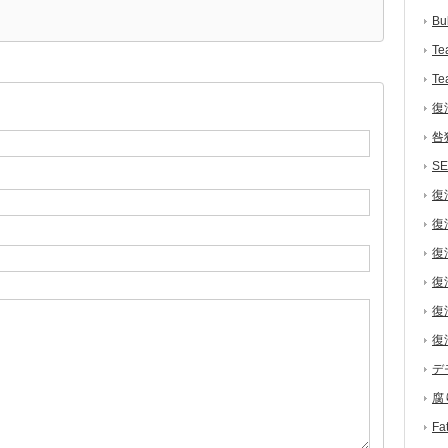
Bu
Te
Te
復
咎
S
復
復
復
復
復
復
デ
腐
F