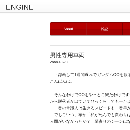
ENGINE
About
雑記
男性専用車両
2008-03/23
・録画して1週間遅れでガンダムOOを観
こんばんは。
そんなわけでOOをやっとこ観たわけです
から脱落者が出ていてびっくらしてもーた
一番の常識人は生きるスピードも一番早
でもこいつ、確か「私が死んでも変わりは
人間がいなかったか？ 墓参りのシーンは