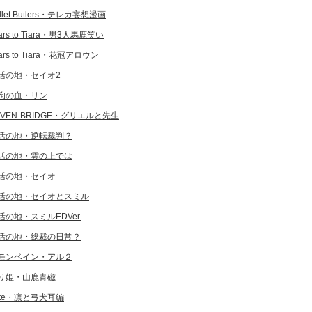
llet Butlers・テレカ妄想漫画
ars to Tiara・男3人馬鹿笑い
ars to Tiara・花冠アロウン
活の地・セイオ2
狗の血・リン
EVEN-BRIDGE・グリエルと先生
活の地・逆転裁判？
活の地・雲の上では
活の地・セイオ
活の地・セイオとスミル
活の地・スミルEDVer.
活の地・総裁の日常？
モンベイン・アル２
り姫・山鹿青磁
ate・凛と弓犬耳編