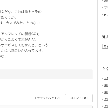
風
プ
女だな。これは新キャラの
pr
であろうか。
は、今までみたことのない
。
アルフレッドの新規CGも
過
がかっこよくて大好きだ。
サービスしておかんと、という
とかにも気合いが入っており、
いな。
ら
牙
風
風
トラックバック ( 0 )
コメント ( 0 )
ク
ク