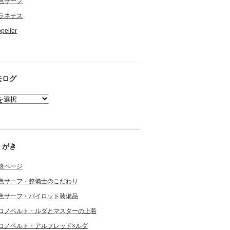
色サーフ
ラネテス
opeller
去ログ
くがき
狼ページ
色サーフ・整備士のこだわり
色サーフ・パイロット装備品
ロノベルト・ルダとマスターの上着
ロノベルト・アルフレッド×ルダ