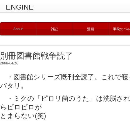
ENGINE
About
雑記
漫画
軍靴のバ
別冊図書館戦争読了
2008-04/16
・図書館シリーズ既刊全読了。これで寝
バタリ。
・ミクの「ピロリ菌のうた」は洗脳され
らピロピロが
とまらない(笑)