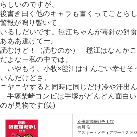
らしいのですが、
後書き曰く他のキャラも書くってことら
警報が鳴り響いて
いるしだいです。毬江ちゃんが毒針の餌
あああ逃げてー。
読むけど！（読むのか） 毬江はなんか
だよなー私の中では。
いやもう、小牧×毬江はすんごい幸せそ
いんだけどさ。
ニヤニヤすると同時に同じだけ冷や汗出
手塚柴崎コンビは手塚がどんどん面白い
のが見物です(笑)
別冊図書館戦争 1 (1)
有川 浩
アスキー・メディアワークス 2008