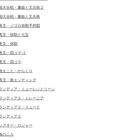
国大合戦・廉姫と又兵衛２
国大合戦・廉姫と又兵衛
夜叉・ジゴロ弥勒予想図
夜叉・弥勒と七宝
夜叉・弥勒
夜叉・四コマ-２
夜叉・四コマ
根まこと・からくり
夜叉・新エンディング
ランディア・ミューレンとリーン
ランディア２・ミレーニア
ランディア２・リュード
ランディア２
ッグオー・ロジャー
狼の二人