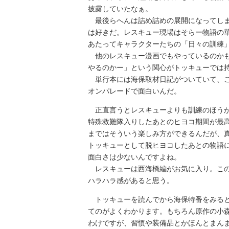
披露していたなぁ。
最後らへんは詰め詰めの展開になってしま
は好きだ。レスキュー現場はそらー物語の
あたってキャラクターたちの「日々の訓練
他のレスキュー漫画でもやっているのかも
やるのかー」という関心がトッキューでは
単行本には海保取材日記がついていて、こ
オンパレードで面白いんだ。
正直言うとレスキューよりも訓練のほうが
特殊救難隊入りしたあとのヒヨコ期間が最
まではそういう楽しみ方ができるんだが、
トッキューとして脱ヒヨコしたあとの物語
面白さは少ないんですよね。
レスキューは西海橋編がお気に入り。この
ハラハラ感があると思う。
トッキューを読んでから海保特番をみると
てのがよくわかります。もちろん原作の小
わけですが、習慣や装備品とかほんとまん