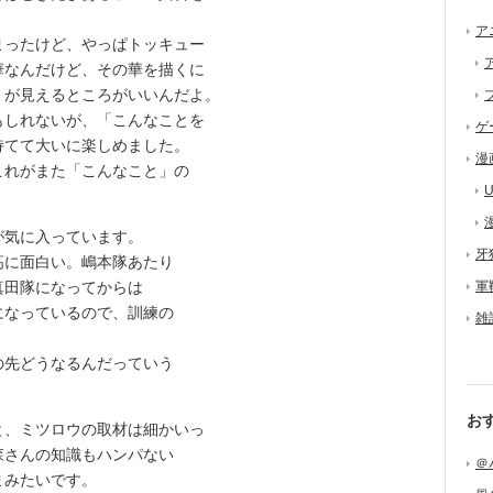
ア
ったけど、やっぱトッキュー
華なんだけど、その華を描くに
」が見えるところがいいんだよ。
しれないが、「こんなことを
ゲ
持てて大いに楽しめました。
漫
れがまた「こんなこと」の
U
気に入っています。
牙
高に面白い。嶋本隊あたり
真田隊になってからは
軍
になっているので、訓練の
雑
先どうなるんだっていう
お
、ミツロウの取材は細かいっ
森さんの知識もハンパない
＠
まみたいです。