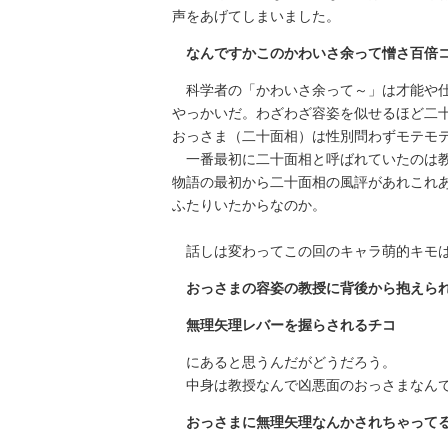
声をあげてしまいました。
なんですかこのかわいさ余って憎さ百倍
科学者の「かわいさ余って～」は才能や仕
やっかいだ。わざわざ容姿を似せるほど二
おっさま（二十面相）は性別問わずモテモテ
一番最初に二十面相と呼ばれていたのは教
物語の最初から二十面相の風評があれこれ
ふたりいたからなのか。
話しは変わってこの回のキャラ萌的キモ
おっさまの容姿の教授に背後から抱えら
無理矢理レバーを握らされるチコ
にあると思うんだがどうだろう。
中身は教授なんで凶悪面のおっさまなんで
おっさまに無理矢理なんかされちゃって