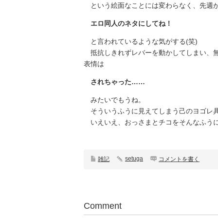
という絵面なことには変わらなく、先週
エロ同人のネタにしてね！
と言われているような気がする(笑)
抵抗しきれずレバーを動かしてしまい、無
表情は
されちゃった……
みたいでもうね。
そういうふうに見えてしまう己のヨゴレ具
いえいえ、おっさまとチコをそんなふうに
setuga
雑記
コメントを書く
Comment