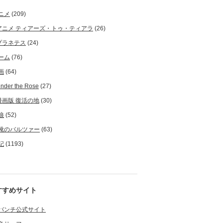
ニメ
(209)
アニメ ティアーズ・トゥ・ティアラ
(26)
プラネテス
(24)
ーム
(76)
画
(64)
nder the Rose
(27)
漫画版 復活の地
(30)
狼
(52)
靴のバルツァー
(63)
記
(1193)
すすめサイト
バンチ公式サイト