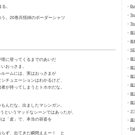
はる。
Bu
Te
う。20巻兵悟姉のボーダーシャツ
Te
復
咎
S
復
塔に登ってくるまでのあいだ
さいおっさま。
復
ルームには、実はおっさまが
復
なシチュエーションはわかるけど、
復
聴者が持ってしまうとトホホだな。
復
復
もんだな。出ましたマシンガン。
デ
まうというマッドなシーンではあったが、
姿は「皮」で、本当の容姿を
腐
F
らず、出てきた瞬間ええー！ と