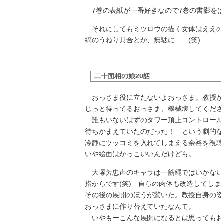
7巻の表紙が一番好きなので7巻の書影を
それにしてもミツロウの描く女体はええの
縞のうねり具合とか、無駄に……(笑)
二十面相の娘20話
おっさま役に立たないよおっさま。教授が
じっと待ってるおっさま。機械壊してくだ
誰もいないはずのタワー頂上コントロール
待ちかまえていたのだった！ という劇的
冷静にツッコミを入れてしまえる余裕を視
いや絵面はかっこいいんだけども。
大塚芳忠声のキャラは一筋縄ではいかない
指からです(笑) 自らの肉体も改造してし
その後の展開のほうが驚いた。教授自身の
おっさまに作り替えていたなんて。
いやもーこんな展開になるとは思ってもお