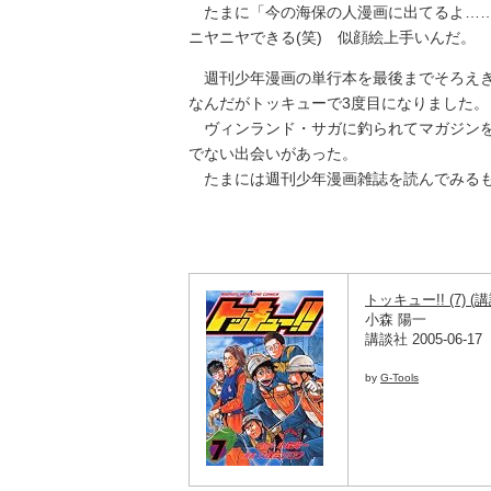
たまに「今の海保の人漫画に出てるよ……
ニヤニヤできる(笑) 似顔絵上手いんだ。
週刊少年漫画の単行本を最後までそろえき
なんだがトッキューで3度目になりました。
ヴィンランド・サガに釣られてマガジンを
でない出会いがあった。
たまには週刊少年漫画雑誌を読んでみる
トッキュー!! (7) (
小森 陽一
講談社 2005-06-17
by
G-Tools