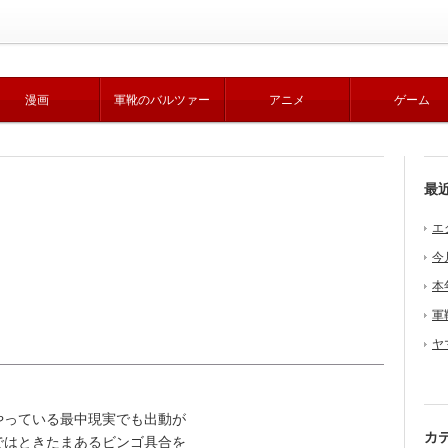
漫画
軍靴のバルツァー
アニメ
ゲーム
最
エ
今
本
軍
ヤ
っている最中現実でも出動が
カ
ではときたまあるビンゴ具合を