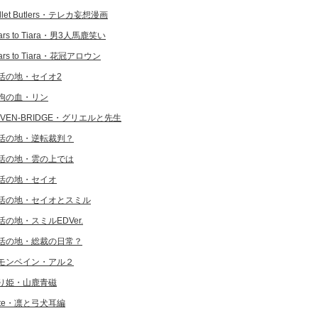
llet Butlers・テレカ妄想漫画
ars to Tiara・男3人馬鹿笑い
ars to Tiara・花冠アロウン
活の地・セイオ2
狗の血・リン
EVEN-BRIDGE・グリエルと先生
活の地・逆転裁判？
活の地・雲の上では
活の地・セイオ
活の地・セイオとスミル
活の地・スミルEDVer.
活の地・総裁の日常？
モンベイン・アル２
り姫・山鹿青磁
ate・凛と弓犬耳編