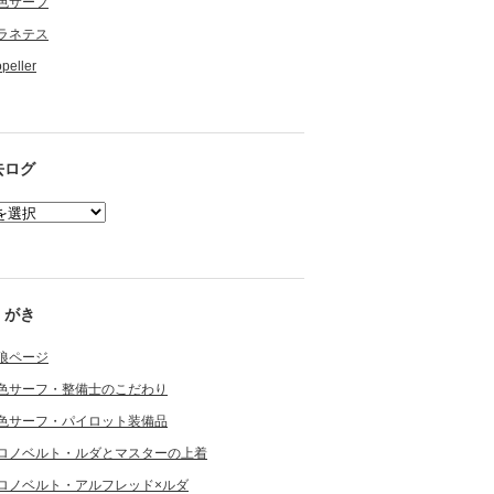
色サーフ
ラネテス
opeller
去ログ
くがき
狼ページ
色サーフ・整備士のこだわり
色サーフ・パイロット装備品
ロノベルト・ルダとマスターの上着
ロノベルト・アルフレッド×ルダ