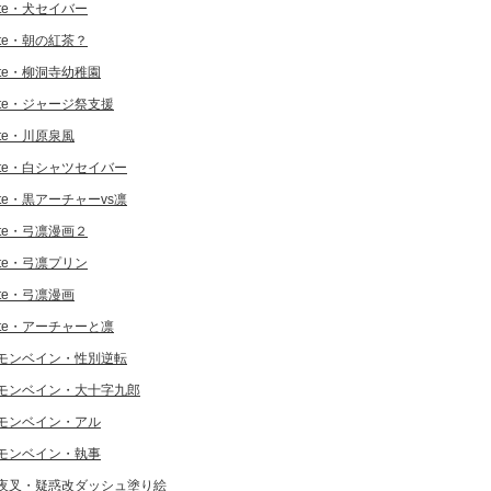
ate・犬セイバー
ate・朝の紅茶？
ate・柳洞寺幼稚園
ate・ジャージ祭支援
ate・川原泉風
ate・白シャツセイバー
ate・黒アーチャーvs凛
ate・弓凛漫画２
ate・弓凛プリン
ate・弓凛漫画
ate・アーチャーと凛
モンベイン・性別逆転
モンベイン・大十字九郎
モンベイン・アル
モンベイン・執事
夜叉・疑惑改ダッシュ塗り絵