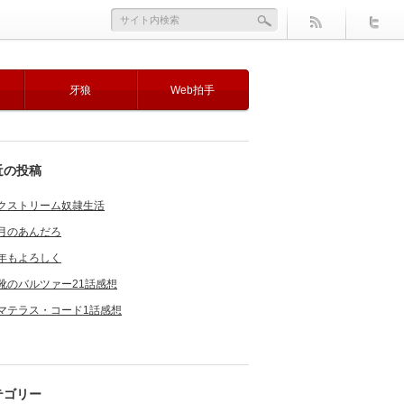
牙狼
Web拍手
近の投稿
クストリーム奴隷生活
月のあんだろ
年もよろしく
靴のバルツァー21話感想
マテラス・コード1話感想
テゴリー