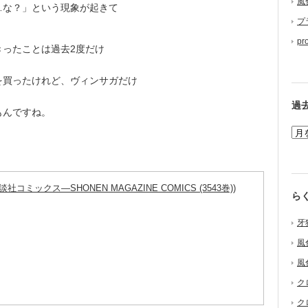
風
な？」という現象が起きて
プ
pr
ったことは過去2度だけ
買ったけれど、ヴィンサガだけ
過
もんですね。
講談社コミックス―SHONEN MAGAZINE COMICS (3543巻))
ら
牙
風
風
ク
ク