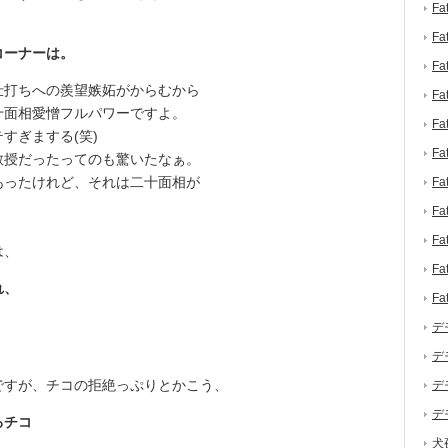
F
F
コーナーは。
F
打ちへの羨望嫉妬がからむから
F
十面相愛憎フルパワーですよ。
F
すぎまする(笑)
F
授だったってのも驚いたなぁ。
あったけれど、それは二十面相が
F
F
F
は、
F
れ、
F
デ
デ
すが、チコの拒絶っぷりとかこう、
デ
デ
るチコ
犬