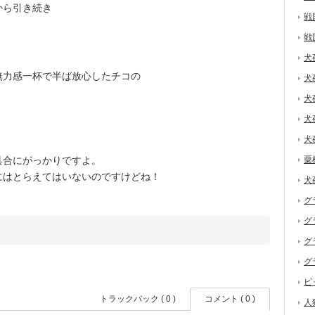
から引き続き
戦
戦
犬
力感一杯で半ば放心したチコの
犬
犬
犬
犬
合にがっかりですよ。
粟
はとらえてはいないのですけどね！
犬
グ
グ
グ
グ
ビ
トラックバック ( 0 )
コメント ( 0 )
人