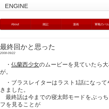
ENGINE
About
雑記
漫画
軍靴のバ
最終回かと思った
2008-09/22
・
仏蘭西少女
のムービーを見ていたら大
が。
・ブラスレイターはラスト1話になって
きました。
最終話は今までの寝太郎モードをぶっち
フを見ることが