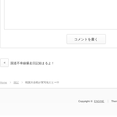
国道不幸線爆走日記始まるよ！
Home
雑記
戦国大合戦が実写化だとー!!!
Copyright ©
ENGINE
The