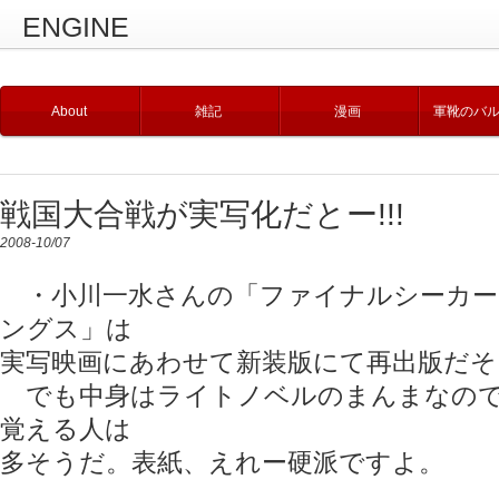
ENGINE
About
雑記
漫画
軍靴のバ
戦国大合戦が実写化だとー!!!
2008-10/07
・小川一水さんの「ファイナルシーカー
ングス」は
実写映画にあわせて新装版にて再出版だそ
でも中身はライトノベルのまんまなので
覚える人は
多そうだ。表紙、えれー硬派ですよ。