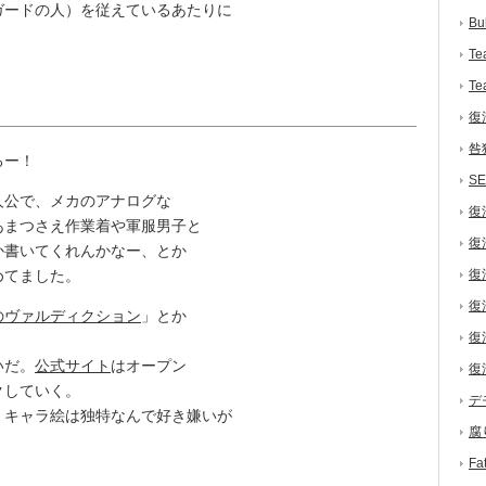
ードの人）を従えているあたりに
Bu
Te
Te
復
咎
るー！
S
公で、メカのアナログな
復
あまつさえ作業着や軍服男子と
復
か書いてくれんかなー、とか
めてました。
復
復
のヴァルディクション
」とか
復
いだ。
公式サイト
はオープン
復
クしていく。
デ
キャラ絵は独特なんで好き嫌いが
腐
F