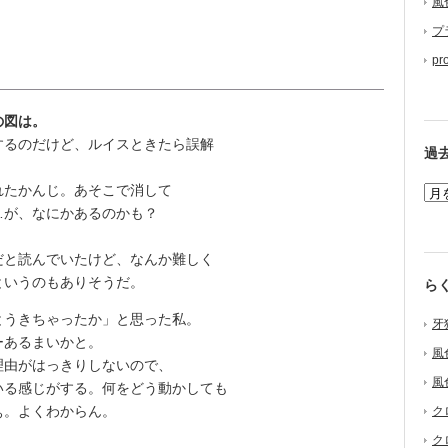
風
プ
pr
の図は。
るのだけど、ルイスときたら誤解
過
たかんじ。あそこで消して
…が、なにかあるのかも？
。
と読んでいたけど、なんか難しく
というのもありそうだ。
ら
うきちゃったか」と思った私。
牙
ーあるまいかと。
風
由がはっきりしないので、
風
いる感じがする。何をどう動かしても
ぁ。よくわからん。
ク
。
ク