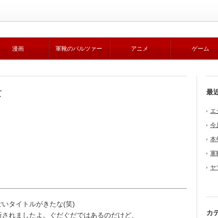
漫画
軍靴のバルツァー
アニメ
ゲーム
女
最
エ
今
本
軍
ヤ
いタイトルがきたな(笑)
カ
されましたよ。ぐだぐだではあるのだけど、