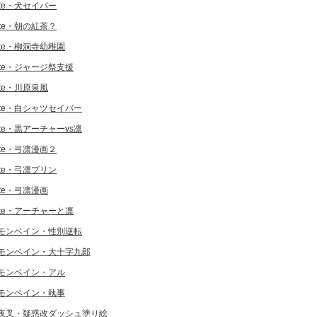
ate・犬セイバー
ate・朝の紅茶？
ate・柳洞寺幼稚園
ate・ジャージ祭支援
ate・川原泉風
ate・白シャツセイバー
ate・黒アーチャーvs凛
ate・弓凛漫画２
ate・弓凛プリン
ate・弓凛漫画
ate・アーチャーと凛
モンベイン・性別逆転
モンベイン・大十字九郎
モンベイン・アル
モンベイン・執事
夜叉・疑惑改ダッシュ塗り絵