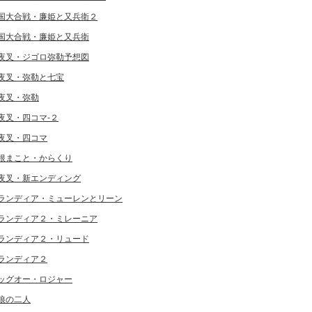
国大合戦・廉姫と又兵衛２
国大合戦・廉姫と又兵衛
夜叉・ジゴロ弥勒予想図
夜叉・弥勒と七宝
夜叉・弥勒
夜叉・四コマ-２
夜叉・四コマ
根まこと・からくり
夜叉・新エンディング
ランディア・ミューレンとリーン
ランディア２・ミレーニア
ランディア２・リュード
ランディア２
ッグオー・ロジャー
狼の二人