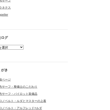
色サーフ
ラネテス
opeller
去ログ
くがき
狼ページ
色サーフ・整備士のこだわり
色サーフ・パイロット装備品
ロノベルト・ルダとマスターの上着
ロノベルト・アルフレッド×ルダ