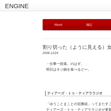
ENGINE
About
雑記
割り切った（ように見える）
2008-12/24
・仕事一段落。のはず。
明日はキジ鍋を食べるどー。
ティアーズ・トゥ・ティアララジオ
「ゆうことまことの冠番組」ってまたすご
ティアーズ・トゥ・ティアララジオが更新