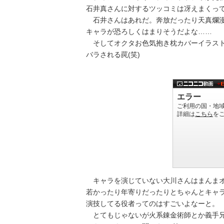
石井真さんに対するツッコミは冴えまくっ
石井さんはあれだ。奔放だったり天真爛漫
キャラが恐ろしくはまりそうだよな……
そしてオクタお色気抱き枕カバーイラスト
バラされる罠(笑)
キャラを演じていない大川さんはまんまオ
若かったり年寄りだったりとちゃんとキャ
演技してる役者ってのはすごいよなーと。
とてもじゃないが火系錬金術師とか義手兄