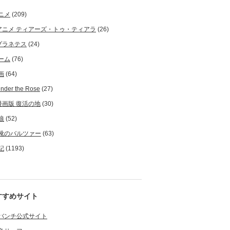
ニメ
(209)
アニメ ティアーズ・トゥ・ティアラ
(26)
プラネテス
(24)
ーム
(76)
画
(64)
nder the Rose
(27)
漫画版 復活の地
(30)
狼
(52)
靴のバルツァー
(63)
記
(1193)
すすめサイト
バンチ公式サイト