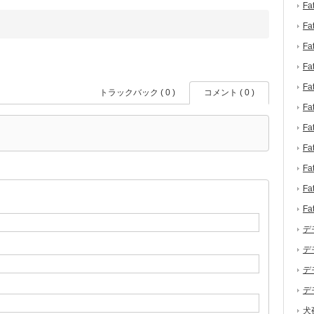
F
F
F
F
F
トラックバック ( 0 )
コメント ( 0 )
F
F
F
F
F
F
デ
デ
デ
デ
犬