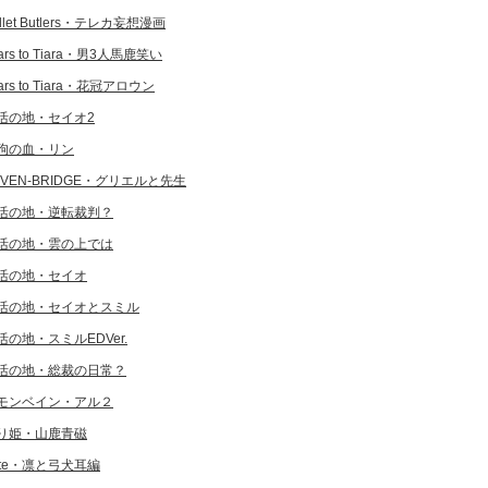
llet Butlers・テレカ妄想漫画
ars to Tiara・男3人馬鹿笑い
ars to Tiara・花冠アロウン
活の地・セイオ2
狗の血・リン
EVEN-BRIDGE・グリエルと先生
活の地・逆転裁判？
活の地・雲の上では
活の地・セイオ
活の地・セイオとスミル
活の地・スミルEDVer.
活の地・総裁の日常？
モンベイン・アル２
り姫・山鹿青磁
ate・凛と弓犬耳編