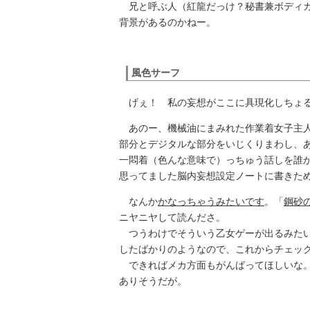
兄と呼ぶ人（紅龍だっけ？秘書兼ボディガ
背景があるのかねー。
風色サーフ
げぇ！ 私の妄想がここに具現化しちょ
あのー、機械油にまみれた作業着女子主人
部分とデジタルな部分をいじくりまわし、
一悶着（色んな意味で）っちゅう話しを誰
思ってました脳内妄想設定ノートに書きた
なんか
かなっちゃうみたいです
。「
鋼砂
ニヤニヤして読んださ。
つうわけでそういう乙女ゲーが出るみた
したばかりのようなので、これからチェッ
できればメカ方面もがんばってほしいな。
ありそうだが。