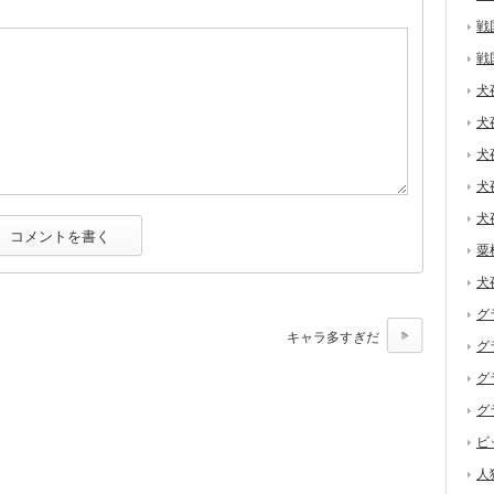
戦
戦
犬
犬
犬
犬
犬
粟
犬
グ
キャラ多すぎだ
グ
グ
グ
ビ
人