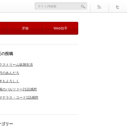
牙狼
Web拍手
近の投稿
クストリーム奴隷生活
月のあんだろ
年もよろしく
靴のバルツァー21話感想
マテラス・コード1話感想
テゴリー