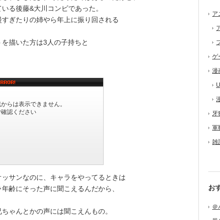
ている後藤&大川コンビであった。
ア
すぎたりの姉やら年上に振り回される
を描いた方は3人の子持ちと
ゲ
漫
U
牙
軍
雑
ッサンなのに、キャラをやってるときは
お
ラ年齢にそった声に聞こえるんだから、
＠
ちゃんとかの声には聞こえんもの。