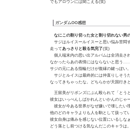
でもアロウンには聞こえる(笑)
ガンダムOO感想
なにこの割り切った女と割り切れない男
サジはルイスールイスーと思い悩み苦悶す
走って
あっさりと殺る気完了
(笑)
個人端末内の思い出アルバムは全消去され
なかったらあの表情にはならないと思う…
サジの元にある指輪だけが復縁の鍵っぽい
サジとルイスは最終的には仲直りしそうだ
なってきちゃったな。どちらかが天国行き
王留美がリボンズにぶん殴られて「とうと
彼女はいっぺんしばかれんといかんのじゃ
彼女が今ある世界がなぜ嫌いで壊したい理
他のどのキャラよりも人を駒として扱って
彼女自身は痛みを感じない位置にいるしな
どう落とし前つける気なんだこのキャラは