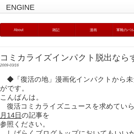
ENGINE
About
雑記
漫画
軍靴のバ
コミカライズインパクト脱出なら
2009-03/16
◆「復活の地」漫画化インパクトから未
がです。
こんばんは。
復活コミカライズニュースを求めていら
月14日
の記事を
参照ください。
しばらくブログトップにおいてもいい