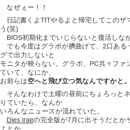
なぜぇー！！
日記書くよTtTやるよと帰宅してこのザ
う(笑)
BIOS初期化までいじらないと復活しな
でも今度はグラボが臍曲げて、2口ある
グで出力しないと
モニタが映らない。グラボ、PC共々ファ
ていて、なにか、
お前らは
空へと飛び立つ気なんですかと
そんなわけで土曜の昼前にちょろっとネ
りていたら、なんか
いろんなニュースが流れていた。
Dies irae
の完全版が7月に出そうだとか
よとか。