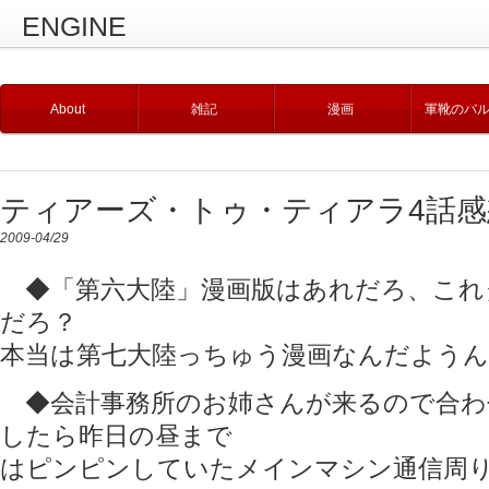
ENGINE
About
雑記
漫画
軍靴のバ
ティアーズ・トゥ・ティアラ4話感
2009-04/29
◆「第六大陸」漫画版はあれだろ、これ
だろ？
本当は第七大陸っちゅう漫画なんだようん
◆会計事務所のお姉さんが来るので合わ
したら昨日の昼まで
はピンピンしていたメインマシン通信周