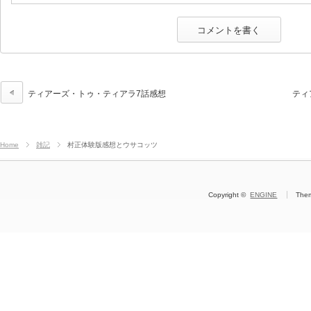
ティアーズ・トゥ・ティアラ7話感想
ティ
Home
雑記
村正体験版感想とウサコッツ
Copyright ©
ENGINE
The