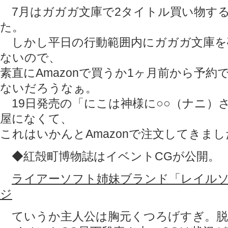
7月はガガガ文庫で2タイトル買い物す
た。
しかし平日の行動範囲内にガガガ文庫を
ないので、
素直にAmazonで買うか1ヶ月前から予
ないだろうなぁ。
19日発売の「にこは神様に○○（ナニ）
屋になくて、
これはいかんとAmazonで注文してきま
◆紅殻町博物誌はイベントCGが公開。
ライアーソフト姉妹ブランド「レイル
ジ
ていうか主人公は胸元くつろげすぎ。脱