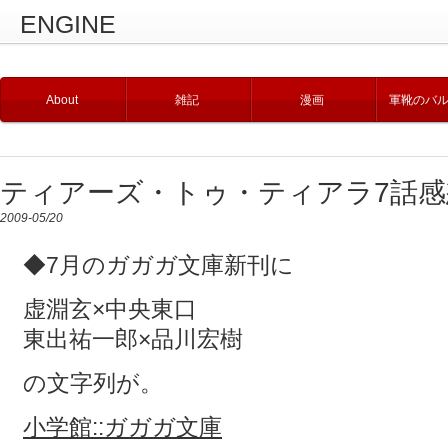
ENGINE
About
雑記
漫画
軍靴のバ
ティアーズ・トゥ・ティアラ7話感
2009-05/20
◆7月のガガガ文庫新刊に
虚淵玄×中央東口
東出祐一郎×品川宏樹
の文字列が。
小学館::ガガガ文庫