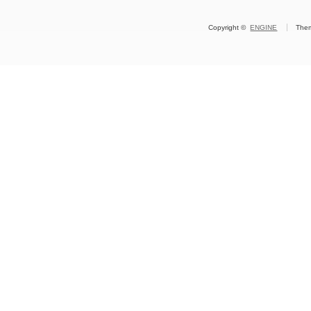
Copyright ©
ENGINE
The