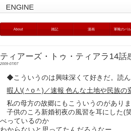
ENGINE
About
雑記
漫画
軍靴のバ
ティアーズ・トゥ・ティアラ14話
2009-07/07
◆こういうのは興味深くて好きだ。読ん
暇人\(＾o＾)／速報 色んな土地や民族
私の母方の故郷にもこういうのがありま
子供のころ新婚初夜の風習を耳にした(笑
べっているのか
わからないと思ってたんだろうなー。