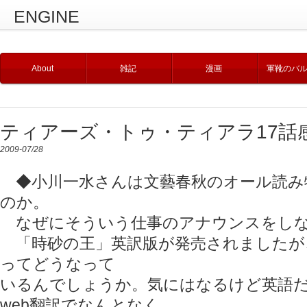
ENGINE
About
雑記
漫画
軍靴のバ
ティアーズ・トゥ・ティアラ17話
2009-07/28
◆小川一水さんは文藝春秋のオール読み
のか。
なぜにそういう仕事のアナウンスをしな
「時砂の王」英訳版が発売されましたが
ってどうなって
いるんでしょうか。気にはなるけど英語
web翻訳でなんとなく