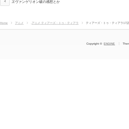
ヱヴァンゲリオン破の感想とか
Home
アニメ
,
アニメ ティアーズ・トゥ・ティアラ
ティアーズ・トゥ・ティアラ17
Copyright ©
ENGINE
The