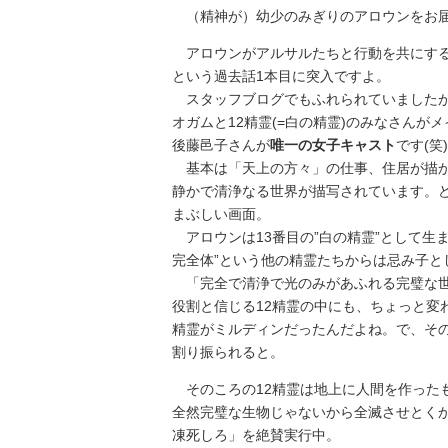
（精神が）幼少のみぎりのアロウンをお
アロウンがアルサルたちと行動を共にする
という過去話1本目に突入ですよ。
スタッフブログでもふれられていましたが
オガムと12精霊(=白の精霊)のみなさんが
後藤邑子さんが
唯一の女子キャスト
です(笑)
基本は「天上の方々」の仕事、住居が描か
静かで清浄なる世界が描写されています。
まぶしい画面。
アロウンは13番目の”白の精霊”として生ま
完全体”という他の精霊たちからは忌み子と
「完全で清浄で光のみがあふれる完璧な世
役割と信じる12精霊の中にも、ちょっと変
精霊がミルディンだったんだよね。で、そ
割り振られると。
そのころの12精霊は地上に人間を作った
全然完璧な生物じゃないから全滅させとく
凍死しろ」を絶賛実行中。