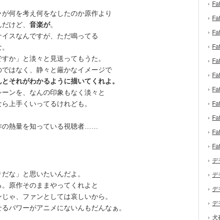
F
が何を考え何をなしたのか原作より
F
んだけど、
音楽が
。
F
イスなんですが、ただ鳴ってる
な。
F
すか」と淡々と見送ってもうた。
F
ではなく、静々と厳かなイメージで
F
んとそれがわかるように描いてくれよ。
F
ーンを、なんの印象もなく淡々と
なら上手くいってるけれども。
F
F
の熱量を知っている視聴者……
F
F
デ
だな」と思いたいんだよ。
デ
。原作そのままやってくれよと
デ
ンじゃ、ファンとしては哀しいから。
デ
るパワーがアニメにないんもだんなぁ。
犬