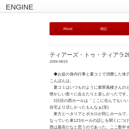
ENGINE
About
雑記
ティアーズ・トゥ・ティアラ2
2009-08/19
◆お盆の身内行事と夏コミで消費した体力
こんばんは。
夏コミはいつものように紫翠風楼さんのと
懐かしい面々に会えたりと楽しかったです
2日目の西ホールは「ここに住んでもいい
自宅より涼しかったもんなぁ(笑)
東方とヘタリアとボカロが同じホールで、
なっていた東123ホールの話しを聞くにつ
西は最高だなと思うのであった。ここ数年