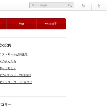
牙狼
Web拍手
近の投稿
クストリーム奴隷生活
月のあんだろ
年もよろしく
靴のバルツァー21話感想
マテラス・コード1話感想
テゴリー