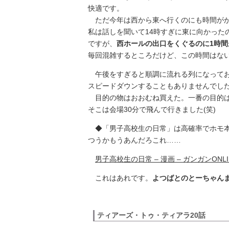
快適です。
ただ今年は西から東へ行くのにも時間がか
私は話しを聞いて14時すぎに東に向かった
ですが、
西ホールの出口をくぐるのに1時間
毎回混雑するところだけど、この時間はな
午後をすぎると順調に流れる列になってお
スピードダウンすることもありませんでし
目的の物はおおむね買えた。一番の目的は
そこは会場30分で飛んで行きました(笑)
◆「男子高校生の日常」は高確率でホモ
つうかもうあんだろこれ……
男子高校生の日常 – 漫画 – ガンガンONLINE 
これはあれです。
よつばとのとーちゃん
ティアーズ・トゥ・ティアラ20話