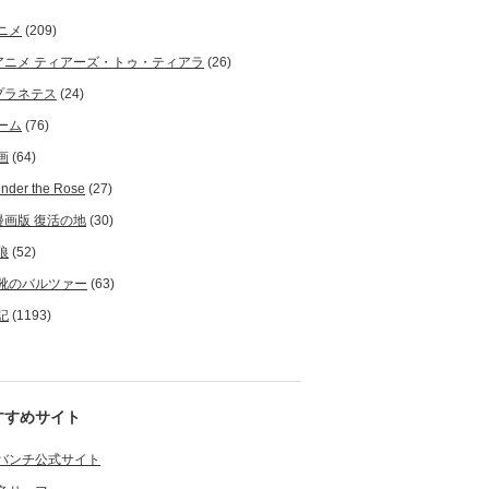
ニメ
(209)
アニメ ティアーズ・トゥ・ティアラ
(26)
プラネテス
(24)
ーム
(76)
画
(64)
nder the Rose
(27)
漫画版 復活の地
(30)
狼
(52)
靴のバルツァー
(63)
記
(1193)
すすめサイト
バンチ公式サイト