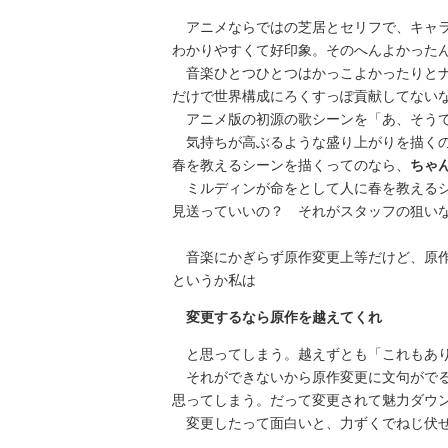
アニメならではの芝居とセリフで、キャラ
わかりやすくて好印象。そのへんよかった
音楽ひとつひとつはかっこよかったりとナ
だけで世界構成にろくすっぽ貢献してない
アニメ版の初源の歌シーンを「あ、そうで
気持ちが高ぶるような盛り上がりを描くの
春を教えるシーンを描くってのなら、
ちゃ
ミルディンが命をとして人に春を教えるシ
見送っていいの？ それがスタッフの狙い
音楽にかぎらず原作変更上等だけど、原作
というか私は
変更するなら原作を越えてくれ
と思ってしまう。越えずとも「これもあり
それができないから原作変更に文句がでる
思ってしまう。だって変更されて魅力ダウ
変更したって面白いと、力ずくでねじ伏せ