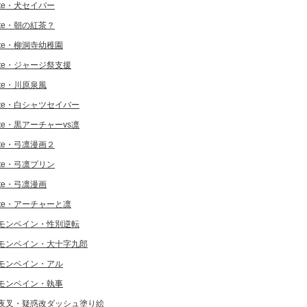
ate・犬セイバー
ate・朝の紅茶？
ate・柳洞寺幼稚園
ate・ジャージ祭支援
ate・川原泉風
ate・白シャツセイバー
ate・黒アーチャーvs凛
ate・弓凛漫画２
ate・弓凛プリン
ate・弓凛漫画
ate・アーチャーと凛
モンベイン・性別逆転
モンベイン・大十字九郎
モンベイン・アル
モンベイン・執事
夜叉・疑惑改ダッシュ塗り絵