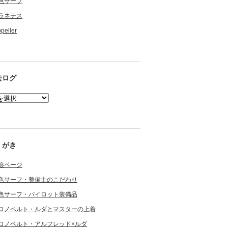
色サーフ
ラネテス
opeller
去ログ
くがき
狼ページ
色サーフ・整備士のこだわり
色サーフ・パイロット装備品
ロノベルト・ルダとマスターの上着
ロノベルト・アルフレッド×ルダ