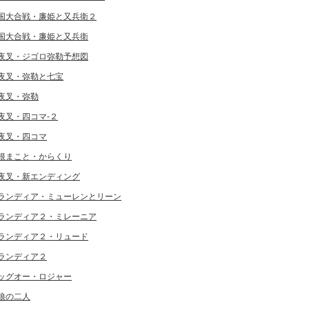
国大合戦・廉姫と又兵衛２
国大合戦・廉姫と又兵衛
夜叉・ジゴロ弥勒予想図
夜叉・弥勒と七宝
夜叉・弥勒
夜叉・四コマ-２
夜叉・四コマ
根まこと・からくり
夜叉・新エンディング
ランディア・ミューレンとリーン
ランディア２・ミレーニア
ランディア２・リュード
ランディア２
ッグオー・ロジャー
狼の二人