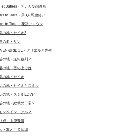
llet Butlers・テレカ妄想漫画
ars to Tiara・男3人馬鹿笑い
ars to Tiara・花冠アロウン
活の地・セイオ2
狗の血・リン
EVEN-BRIDGE・グリエルと先生
活の地・逆転裁判？
活の地・雲の上では
活の地・セイオ
活の地・セイオとスミル
活の地・スミルEDVer.
活の地・総裁の日常？
モンベイン・アル２
り姫・山鹿青磁
ate・凛と弓犬耳編