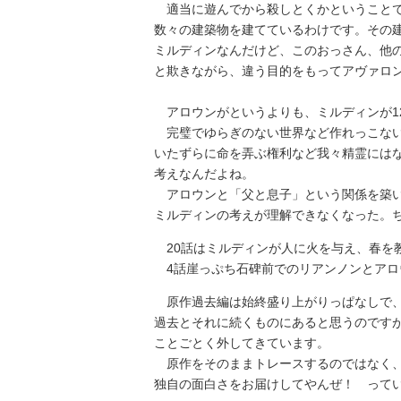
適当に遊んでから殺しとくかということで
数々の建築物を建てているわけです。その
ミルディンなんだけど、このおっさん、他
と欺きながら、違う目的をもってアヴァロ
アロウンがというよりも、ミルディンが1
完璧でゆらぎのない世界など作れっこない
いたずらに命を弄ぶ権利など我々精霊には
考えなんだよね。
アロウンと「父と息子」という関係を築い
ミルディンの考えが理解できなくなった。
20話はミルディンが人に火を与え、春を
4話崖っぷち石碑前でのリアンノンとアロ
原作過去編は始終盛り上がりっぱなしで、
過去とそれに続くものにあると思うのです
ことごとく外してきています。
原作をそのままトレースするのではなく、
独自の面白さをお届けしてやんぜ！ って