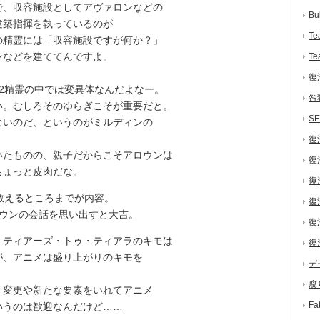
、収容施設としてアヴァロンなどの
Bu
建築指揮を執っているのが
Te
の精霊には「収容施設ですが何か？」
ンなどを建ててんですよ。
Te
復
2精霊の中では変異体なんだよなー。
咎
。むしろそのゆらぎこそが重要だと。
S
ないのだ、というのがミルディンの
復
たものの、親子だからこそアロウンは
復
ちょっと皮肉だな。
復
教えるところまでが内容。
復
ウンの会話を思い出すと大吉。
復
ティアーズ・トゥ・ティアラのキモは
復
が、アニメは盛り上がりのキモを
デ
腐
変更や新たな要素をいれてアニメ
F
いうのは歓迎なんだけど……