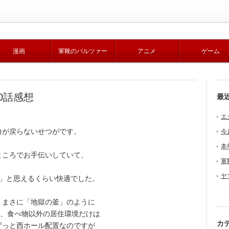
漫画
軍靴のバルツァー
アニメ
ゲーム
0話感想
最
エ
が戻らないせつがです。
今
本
ころでお手伝いしていて、
軍
。
ヤ
」と思えるくらい快適でした。
まさに「地獄の釜」のように
け、食べ物以外の居住環境だけは
カ
ずっと西ホール配置なのですが