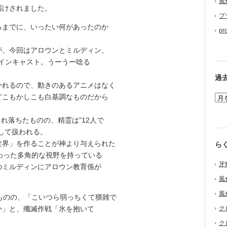
風
届けされました。
プ
までに、いったい何があったのか
pr
、今回はアロウンとミルディン、
メインキャスト。うーうー唸る
過
れるので、動きのあるアニメはなく
どこもかしこも白基調なものだから
れ落ちたものの、精霊は”12人で
して扱われる。
界」を作ることが神より与えられた
ら
わった多角的な視野を持っている
牙
のミルディンにアロウン教育係が
風
風
ものの、「こいつら弱っちくて猥雑で
か」と、殲滅作戦「氷を抱いて
ク
ク