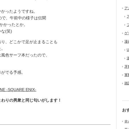
ア
かったようですね。
ので、午前中の様子は伝聞
かかったとか。
いな(笑)
ゲ
り、どこかで足が止まることも
漫
た。
U
風色サーフ本だったので、
牙
本がでる予感。
軍
雑
-SQUARE ENIX-
まわりの男衆と同じ匂いがします！
お
＠