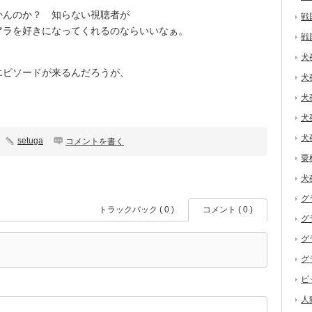
んのか？ 知らない視聴者が
戦
アラを好きになってくれるのならいいなぁ。
戦
犬
ピソードが来るんだろうが、
犬
犬
犬
犬
setuga
コメントを書く
粟
犬
グ
トラックバック ( 0 )
コメント ( 0 )
グ
グ
グ
ビ
人