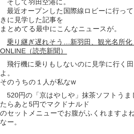
そして羽田空港に。
最近オープンした国際線ロビーに行って
きに見学した記事を
まとめてる最中にこんなニュースが。
乗り継ぎ遅れそう…新羽田、観光名所化 : 社会
ONLINE（読売新聞）
飛行機に乗りもしないのに見学に行く田
よ。
そのうちの１人が私なw
520円の「京はやしや」抹茶ソフトうまし
たらあと5円でマクドナルド
のセットメニューでお腹がふくれますよ
なー。