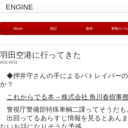
ENGINE
About
雑記
漫画
軍靴のバ
羽田空港に行ってきた
2011-01/11
◆押井守さんの手によるパトレイバーの
か？
これからでる本 – 株式会社 角川春樹事
警視庁警備部特殊車輌二課ってそうだも
出回ってるあらすじ情報を見るとあんま
ないお話になりそうな予感。