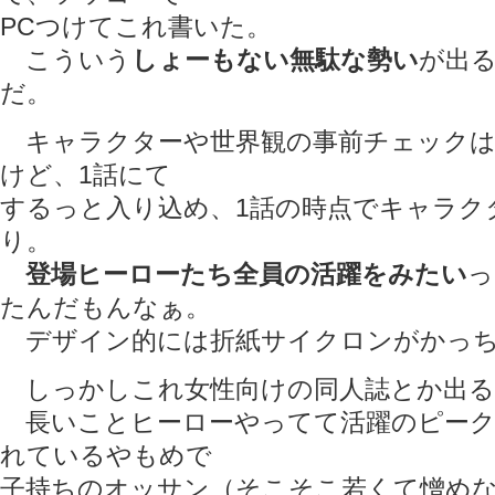
PCつけてこれ書いた。
こういう
しょーもない無駄な勢い
が出
だ。
キャラクターや世界観の事前チェックは
けど、1話にて
するっと入り込め、1話の時点でキャラク
り。
登場ヒーローたち全員の活躍をみたい
っ
たんだもんなぁ。
デザイン的には折紙サイクロンがかっち
しっかしこれ女性向けの同人誌とか出る
長いことヒーローやってて活躍のピーク
れているやもめで
子持ちのオッサン（そこそこ若くて憎め