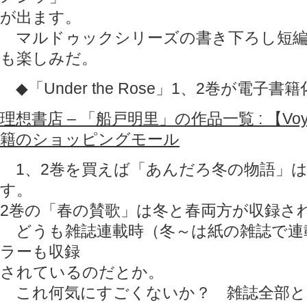
が出ます。
マルドゥックシリーズの書き下ろし短編
も楽しみだ。
◆「Under the Rose」1、2巻が電子書
理想書店 – 「船戸明里」の作品一覧 : 【Voya
籍のショッピングモール
1、2巻を買えば「あんだろ冬の物語」
す。
2巻の「春の賛歌」は冬と春両方が収録さ
どうも雑誌連載時（冬～は紙の雑誌で連
ラーも収録
されているのだとか。
これ何気にすごくないか？ 雑誌全部と