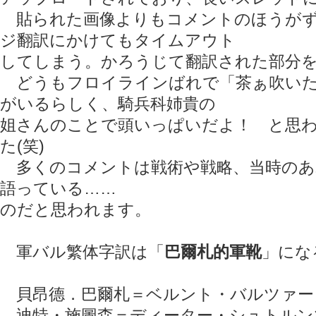
貼られた画像よりもコメントのほうがず
ジ翻訳にかけてもタイムアウト
してしまう。かろうじて翻訳された部分
どうもフロイラインばれで「茶ぁ吹いた
がいるらしく、騎兵科姉貴の
姐さんのことで頭いっぱいだよ！ と思
た(笑)
多くのコメントは戦術や戦略、当時のあ
語っている……
のだと思われます。
軍バル繁体字訳は「
巴爾札的軍靴
」にな
貝昂德．巴爾札＝ベルント・バルツァー
迪特・施圖森＝ディーター・シュトルン