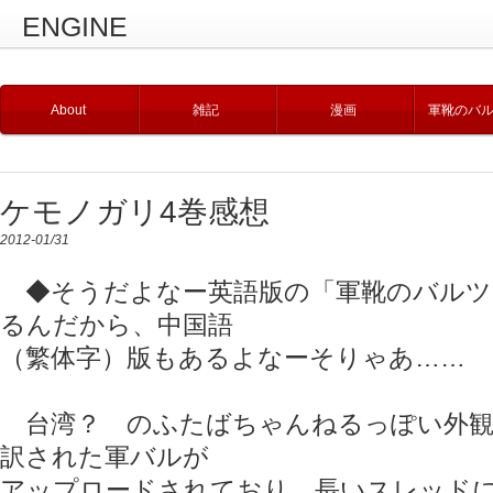
ENGINE
About
雑記
漫画
軍靴のバ
ケモノガリ4巻感想
2012-01/31
◆そうだよなー英語版の「軍靴のバルツ
るんだから、中国語
（繁体字）版もあるよなーそりゃあ……
台湾？ のふたばちゃんねるっぽい外観
訳された軍バルが
アップロードされており、長いスレッド