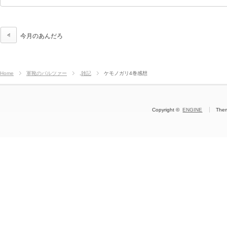
今月のあんだろ
Home
軍靴のバルツァー
,
雑記
ケモノガリ4巻感想
Copyright ©
ENGINE
The