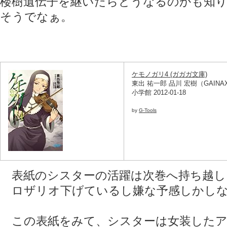
楼樹遺伝子を継いだらどうなるのかも知
そうでなぁ。
ケモノガリ4 (ガガガ文庫)
東出 祐一郎 品川 宏樹（GAINA
小学館 2012-01-18
by
G-Tools
表紙のシスターの活躍は次巻へ持ち越し
ロザリオ下げているし嫌な予感しかしない
この表紙をみて、シスターは女装したア