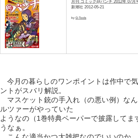
月刊 コミック@バンチ 2012年 07月号
新潮社 2012-05-21
by
G-Tools
今月の暮らしのワンポイントは作中で気
ントがスバリ解説。
マスケット銃の手入れ（の悪い例）なん
ルツァーがやっていた
ようなの（1巻特典ペーパーで披露してま
うなぁ。
こんな適当かつ大雑把なのでいいのか…