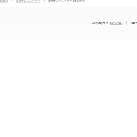
Home
軍靴のバルツァー
軍靴のバルツァー15話感想
Copyright ©
ENGINE
The