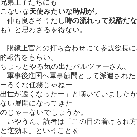
兄弟王子たちにも
こないな
天使みたいな時期が。
仲も良さそうだし
時の流れって残酷だ
も）と思わざるを得ない。
眼鏡上官との打ち合わせにて参謀総長に
的報告をもらい、
ちょっとやる気の出たバルツァーさん。
軍事後進国へ軍事顧問として派遣された
ーろくな任務じゃねー
出世が遠くなったー」と嘆いていました
ない展開になってきた
のじゃーないでしょうか。
いやうん、読者は「この目の着けられ方
と逆効果」ということを