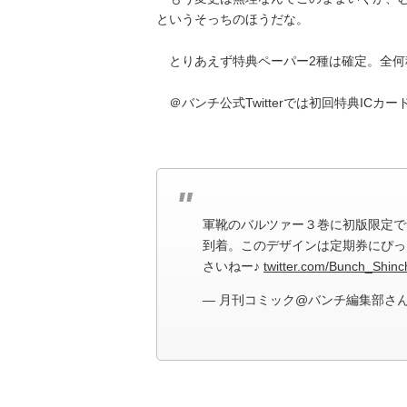
というそっちのほうだな。
とりあえず特典ペーパー2種は確定。全何
＠バンチ公式Twitterでは初回特典ICカ
軍靴のバルツァー３巻に初版限定で
到着。このデザインは定期券にぴっ
さいねー♪
twitter.com/Bunch_Shin
— 月刊コミック@バンチ編集部さん (@B