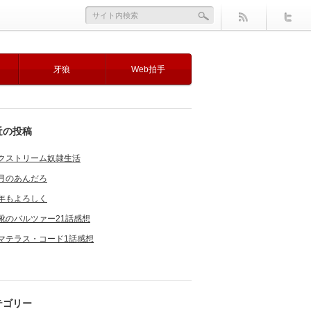
牙狼
Web拍手
近の投稿
クストリーム奴隷生活
月のあんだろ
年もよろしく
靴のバルツァー21話感想
マテラス・コード1話感想
テゴリー