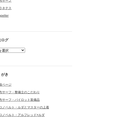
色サーフ
ラネテス
opeller
去ログ
くがき
狼ページ
色サーフ・整備士のこだわり
色サーフ・パイロット装備品
ロノベルト・ルダとマスターの上着
ロノベルト・アルフレッド×ルダ