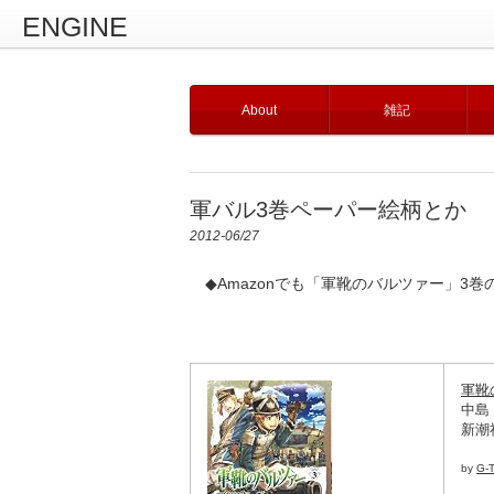
ENGINE
About
雑記
軍バル3巻ペーパー絵柄とか
2012-06/27
◆Amazonでも「軍靴のバルツァー」3
軍靴
中島
新潮社
by
G-T