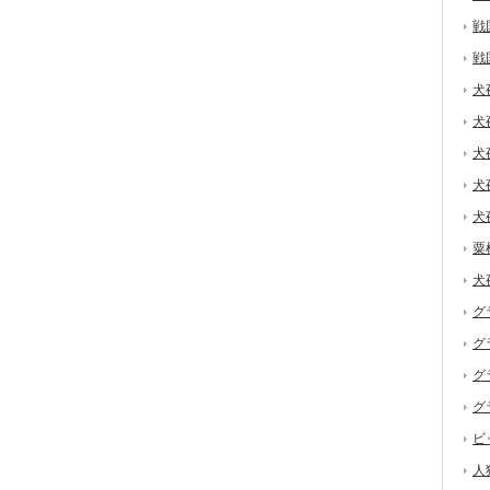
戦
戦
犬
犬
犬
犬
犬
粟
犬
グ
グ
グ
グ
ビ
人