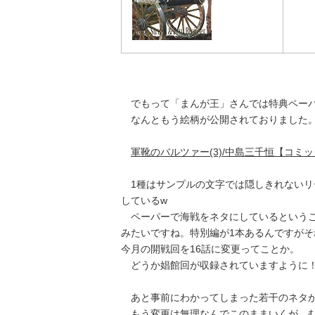
でもって「まんが王」さんでは特典ペーパ
なんともう絵柄が公開されておりました
軍靴のバルツァー(3)/中島三千恒【コミック】
1種はサンプルの文字では隠しきれないリ
しているw
ペーパーで海戦をネタにしているというこ
みたいですね。特別編が1本あるんですが
今月の開戦回を16話に変更ってことか。
どうか娼館回が収録されていますように！
あと事前にわかってしまった若干のネタか
もう変更は無理なんでこのままいくが、む