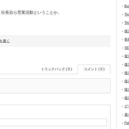
Bu
社長自ら営業活動ということか。
Te
Te
復
咎
を書く
S
復
復
トラックバック ( 0 )
コメント ( 0 )
復
復
復
復
デ
腐
F