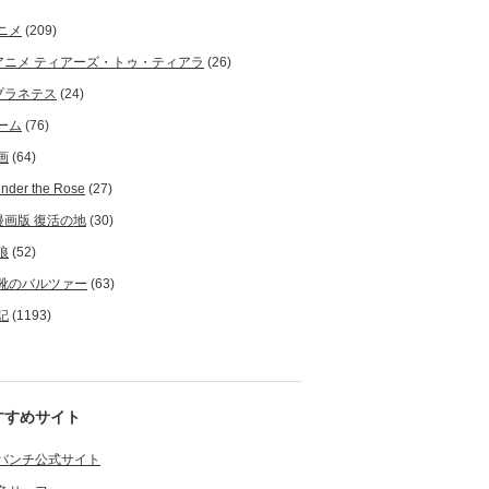
ニメ
(209)
アニメ ティアーズ・トゥ・ティアラ
(26)
プラネテス
(24)
ーム
(76)
画
(64)
nder the Rose
(27)
漫画版 復活の地
(30)
狼
(52)
靴のバルツァー
(63)
記
(1193)
すすめサイト
バンチ公式サイト