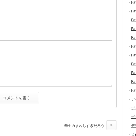
F
F
F
F
F
F
F
F
F
F
F
デ
デ
デ
華ヤカまねしすぎだろう
デ
犬