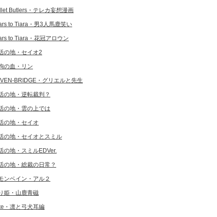
llet Butlers・テレカ妄想漫画
ars to Tiara・男3人馬鹿笑い
ars to Tiara・花冠アロウン
活の地・セイオ2
狗の血・リン
EVEN-BRIDGE・グリエルと先生
活の地・逆転裁判？
活の地・雲の上では
活の地・セイオ
活の地・セイオとスミル
活の地・スミルEDVer.
活の地・総裁の日常？
モンベイン・アル２
り姫・山鹿青磁
ate・凛と弓犬耳編