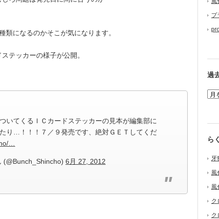
風
プ
pr
種類になるのかそこが気になります。
ードステッカーの様子が公開。
過
ついてくるＩＣカードステッカーの見本が編集部に
たり…！！！７／９発売です、絶対ＧＥＴしてくだ
ら
cho/…
牙
unch_Shincho)
6月 27, 2012
風
風
ク
ク