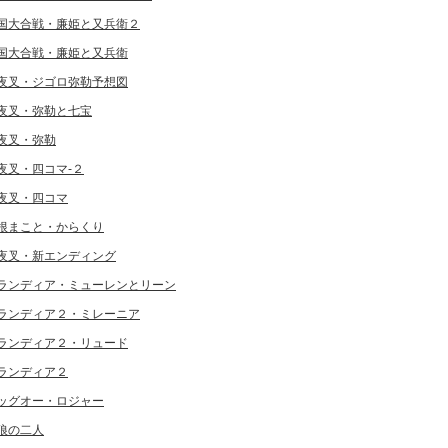
国大合戦・廉姫と又兵衛２
国大合戦・廉姫と又兵衛
夜叉・ジゴロ弥勒予想図
夜叉・弥勒と七宝
夜叉・弥勒
夜叉・四コマ-２
夜叉・四コマ
根まこと・からくり
夜叉・新エンディング
ランディア・ミューレンとリーン
ランディア２・ミレーニア
ランディア２・リュード
ランディア２
ッグオー・ロジャー
狼の二人