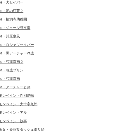
ate・犬セイバー
ate・朝の紅茶？
ate・柳洞寺幼稚園
ate・ジャージ祭支援
ate・川原泉風
ate・白シャツセイバー
ate・黒アーチャーvs凛
ate・弓凛漫画２
ate・弓凛プリン
ate・弓凛漫画
ate・アーチャーと凛
モンベイン・性別逆転
モンベイン・大十字九郎
モンベイン・アル
モンベイン・執事
夜叉・疑惑改ダッシュ塗り絵