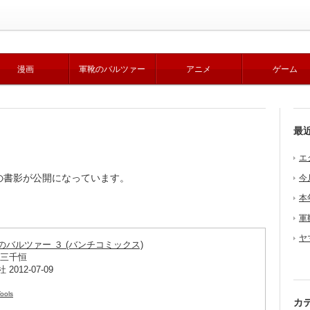
漫画
軍靴のバルツァー
アニメ
ゲーム
最
エ
巻の書影が公開になっています。
今
本
軍
ヤ
のバルツァー ３ (バンチコミックス)
 三千恒
 2012-07-09
ools
カ