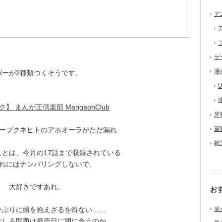
ア
ゲ
漫
ーが2種類つくそうです。
。
U
 まんが王倶楽部 MangaohClub
牙
軍
ープクネヒトのアホオーラがただ漏れ
雑
とは、今月の17話まで収録されている
それにはナンバリングしないで、
 大好きですあれ。
お
＠
ぶりに頭を抱えざるを得ない……
しろ問題は発売日に間に合うのか