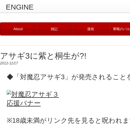
ENGINE
About
雑記
漫画
軍靴のバ
アサギ3に紫と桐生が?!
2012-11/17
◆「対魔忍アサギ3」が発売されること
※18歳未満がリンク先を見ると呪われま