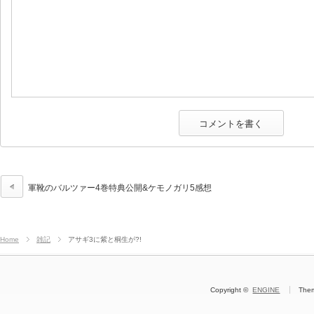
軍靴のバルツァー4巻特典公開&ケモノガリ5感想
Home
雑記
アサギ3に紫と桐生が?!
Copyright ©
ENGINE
The