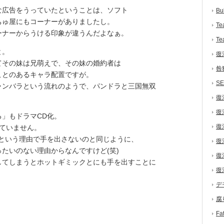
広告をうっていたということは、ソフト
Bu
ちゅ屋にもコーナーがありましたし。
Te
ナーからうける印象が違うんだよなぁ。
Te
と。
復
その妹は兄萌えで、その妹の婚約者は
咎
ことのあるキャラ配置ですが。
S
ンバラという流れのようで、パンドラと三国無双
復
復
」もドラマCD化。
復
ていません。
”という理由で手を出さないのと同じように、
復
たいのない理由からなんですけど(笑)
復
てしまうとホットギミックとにも手を出すことに
復
デ
腐
F