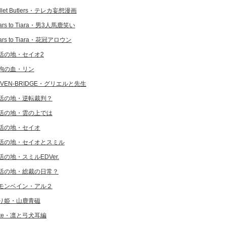
llet Butlers・テレカ妄想漫画
ars to Tiara・男3人馬鹿笑い
ars to Tiara・花冠アロウン
活の地・セイオ2
狗の血・リン
EVEN-BRIDGE・グリエルと先生
活の地・逆転裁判？
活の地・雲の上では
活の地・セイオ
活の地・セイオとスミル
活の地・スミルEDVer.
活の地・総裁の日常？
モンベイン・アル２
り姫・山鹿青磁
ate・凛と弓犬耳編