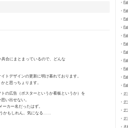
F
F
F
F
F
F
F
い具合にまとまっているので、どんな
F
F
イトデザインの更新に明け暮れております。
F
うかと思っちょります。
F
トの広告（ポスターというか看板というか）を
デ
か思い出せない。
デ
のメーカー名だったはず。
デ
うかもしれん。気になる……
デ
犬