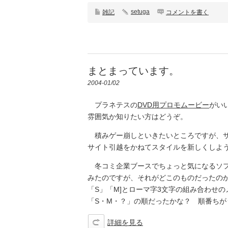
setuga
雑記
コメントを書く
まとまっています。
2004-01/02
プラネテスの
DVD用プロモムービー
がい
雰囲気か知りたい方はどうぞ。
積みゲー崩しといきたいところですが、サ
サイト引越をかねてスタイルを新しくしよ
冬コミ企業ブースでちょっと気になるソフ
みたのですが、それがどこのものだったの
「S」「M]とローマ字3文字の組み合わせ
「S・M・？」の順だったかな？ 順番ちが
詳細を見る