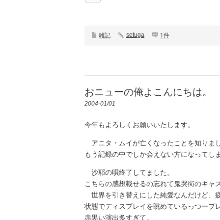
setuga
雑記
1件
おニューの俺よこんにちは。
2004-01/01
今年もよろしくお願いいたします。
アニタ・ムイが亡くなったことを知りま
もう記録の中でしか会えない方になってし
沙耶の唄終了してました。
こちらの感想載せるの忘れて鬼哭街のキャ
世界を引き替えにした純愛なんだけど、疲
状態でディスプレイを眺めているっつープ
赤黒い演出多すぎて。