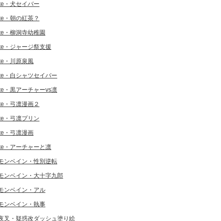
ate・犬セイバー
ate・朝の紅茶？
ate・柳洞寺幼稚園
ate・ジャージ祭支援
ate・川原泉風
ate・白シャツセイバー
ate・黒アーチャーvs凛
ate・弓凛漫画２
ate・弓凛プリン
ate・弓凛漫画
ate・アーチャーと凛
モンベイン・性別逆転
モンベイン・大十字九郎
モンベイン・アル
モンベイン・執事
夜叉・疑惑改ダッシュ塗り絵