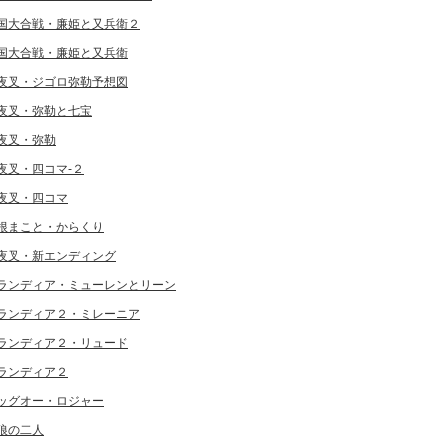
国大合戦・廉姫と又兵衛２
国大合戦・廉姫と又兵衛
夜叉・ジゴロ弥勒予想図
夜叉・弥勒と七宝
夜叉・弥勒
夜叉・四コマ-２
夜叉・四コマ
根まこと・からくり
夜叉・新エンディング
ランディア・ミューレンとリーン
ランディア２・ミレーニア
ランディア２・リュード
ランディア２
ッグオー・ロジャー
狼の二人