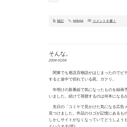
setuga
雑記
コメントを書く
そんな。
2004-01/04
関東でも巷説百物語がはじまったのでビデ
すると途中で切れている罠。ガクリ。
年明けの新番組で気になったものを録画予
いました。続けて視聴するのは何本になる
先日の「コミケで見かけた気になる広告メ
見つけました。作品のロゴが記憶にあるも
しかしサイトがなくなっていてどうしよう
というオチ(笑)