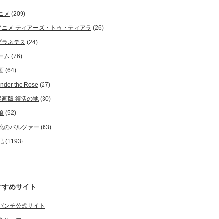
ニメ
(209)
アニメ ティアーズ・トゥ・ティアラ
(26)
プラネテス
(24)
ーム
(76)
画
(64)
nder the Rose
(27)
漫画版 復活の地
(30)
狼
(52)
靴のバルツァー
(63)
記
(1193)
すすめサイト
バンチ公式サイト