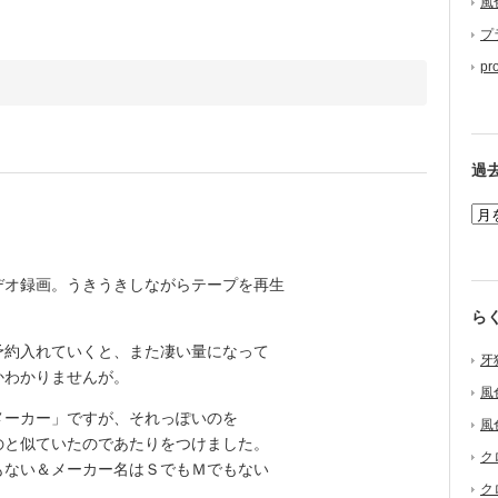
風
プ
pr
過
オ録画。うきうきしながらテープを再生
ら
約入れていくと、また凄い量になって
牙
かわかりませんが。
風
ーカー」ですが、それっぽいのを
風
のと似ていたのであたりをつけました。
ク
もない＆メーカー名はＳでもＭでもない
ク