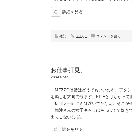
詳細を見る
setuga
雑記
コメントを書く
お仕事拝見。
2004-01/05
MEZZO
は話はどうでもいいのか。アクシ
を楽しむ方向で観ます。KITEとはちがっ
広川太一郎さんは浮いてたなぁ。そこが嫌
梅津さんの女子キャラは色っぽくて好きで
出てこないな(笑)
詳細を見る