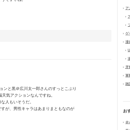
ア
ゲ
漫
U
牙
軍
雑
ョンと黒＠広川太一郎さんのすっとこぶり
て脳天気アクションなんですね。
な人もいそうだ。
すが、男性キャラはあまりまともなのが
お
＠