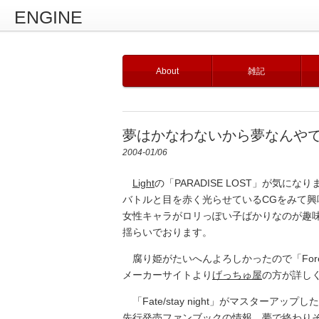
ENGINE
About
雑記
夢はかなわないから夢なんやで
2004-01/06
Light
の「PARADISE LOST」が気になり
バトルと目を赤く光らせているCGをみて興
女性キャラがロリっぽい子ばかりなのが趣
揺らいでおります。
腐り姫がたいへんよろしかったので「For
メーカーサイトより
げっちゅ屋
の方が詳しく
「Fate/stay night」がマスターア
先行発売ファンブックの情報。夢で終わり