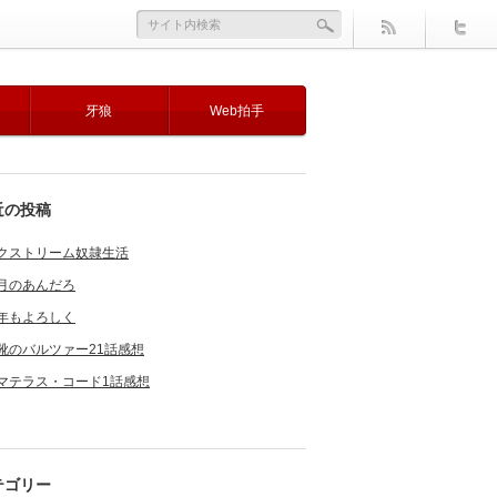
牙狼
Web拍手
近の投稿
クストリーム奴隷生活
月のあんだろ
年もよろしく
靴のバルツァー21話感想
マテラス・コード1話感想
テゴリー