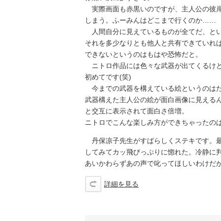
実際画面も赤黒いのですが、主人公の彼岸
しまう。ふーみんはどこまで行くのか……
人間自分に見えているものが全てだ、とい
それを多少なりとも他人と共有できていれ
できないというのはもはや恐怖だと。
ニトロ作品には色々な武器が出てくるけど
初めてです(笑)
今までの武器を構えている絵というのはた
武器構えた主人公の絵が面白画像に見える
と交互に表示されて面白さ倍増。
ニトロでこんな楽しみ方ができちゃったの
丹保凉子先生がすばらしくステキです。最
してみてカッ飛びっぷりに惚れた。冷静に
あいかわらずあの声で叱ってほしいわけだが
詳細を見る