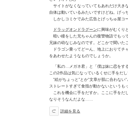
サイトがなくなっていてもあれだけ大きな
自体は動いているみたいですけどね。げっ
しかしコミケでみた広告とげっちゅ屋コー
ドラッグオンドラグーン
に興味がむくり
暗い瞳をした兄ちゃんの復讐物語でもって
兄妹の幼なじみなのです。どこかで聞いた
ドラゴン乗ってどーん、地上におりてチャ
をあわせたようなものでしょうか。
「私の…メガネ君」と「僕は妹に恋をする
この2作品は気になっているくせに手をだし
”絵がちょっと”とか”文章が肌に合わない
ストレートすぎて食指が動かないというもっ
これを機会に手をだすか。ここに手をだし
なりそうなんだよな……
詳細を見る