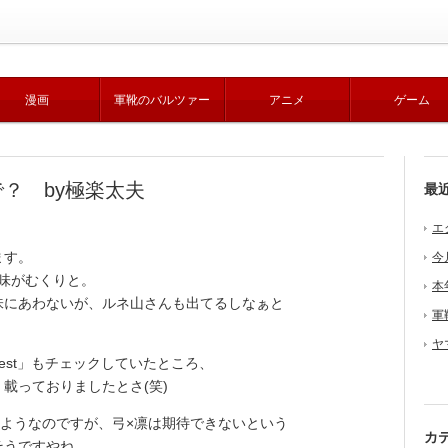
漫画
軍靴のバルツァー
アニメ
ゲーム
？ by極楽太夫
最
エ
ます。
今
味がむくりと。
本
味にあわないが、ルネ山さんも出てるしなぁと
軍
ヤ
est」もチェックしていたところ、
載っておりましたとさ(笑)
ップしたようなのですが、弓×凛は期待できないという
カ
そうですやね。