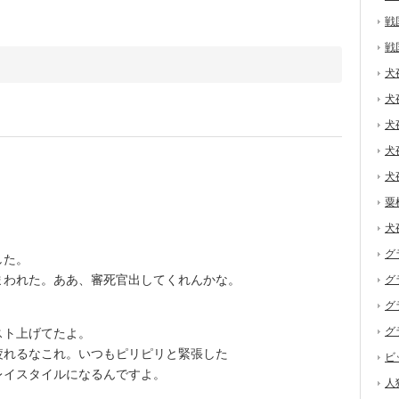
戦
戦
犬
犬
犬
犬
犬
粟
犬
グ
した。
まわれた。ああ、審死官出してくれんかな。
グ
グ
グ
スト上げてたよ。
れるなこれ。いつもピリピリと緊張した
ビ
レイスタイルになるんですよ。
人