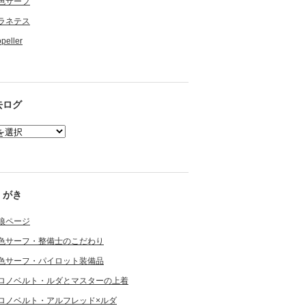
色サーフ
ラネテス
opeller
去ログ
くがき
狼ページ
色サーフ・整備士のこだわり
色サーフ・パイロット装備品
ロノベルト・ルダとマスターの上着
ロノベルト・アルフレッド×ルダ