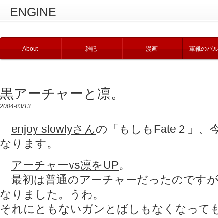
ENGINE
About
雑記
漫画
軍靴のバ
黒アーチャーと凛。
2004-03/13
enjoy slowlyさん
の「もしもFate２」
なります。
アーチャーvs凛をUP
。
最初は普通のアーチャーだったのですが
なりました。うわ。
それにともないガンとばしもなくなって