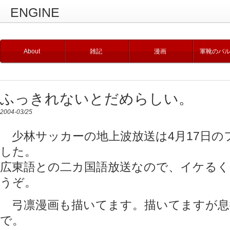
ENGINE
About
雑記
漫画
軍靴のバ
ふっきれないとだめらしい。
2004-03/25
少林サッカーの地上波放送は4月17日の
した。
広東語との二カ国語放送なので、イケるく
うぞ。
弓凛漫画も描いてます。描いてますが息
で。