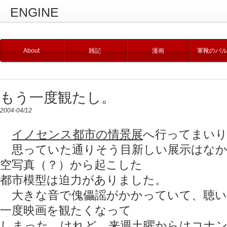
ENGINE
About
雑記
漫画
軍靴のバ
もう一度観たし。
2004-04/12
イノセンス都市の情景展
へ行ってまい
思っていた通りそう目新しい展示はなか
空写真（？）から起こした
都市模型は迫力がありました。
大きな音で傀儡謡がかかっていて、聴い
一度映画を観たくなって
しまった。けれど、来週土曜からはコナ