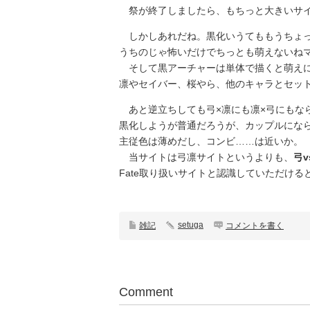
祭が終了しましたら、もちっと大きいサイ
しかしあれだね。黒化いうてももうちょっ
うちのじゃ怖いだけでちっとも萌えないね
そして黒アーチャーは単体で描くと萌えに
凛やセイバー、桜やら、他のキャラとセッ
あと逆立ちしても弓×凛にも凛×弓にもな
黒化しようが普通だろうが、カップルにな
主従色は薄めだし、コンビ……は近いか。
当サイトは弓凛サイトというよりも、
弓v
Fate取り扱いサイトと認識していただけ
setuga
雑記
コメントを書く
Comment