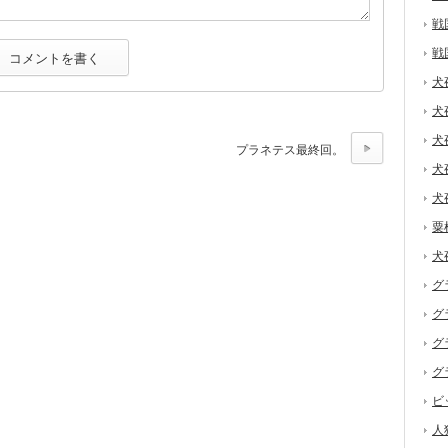
戦
戦
犬
犬
犬
プラネテス最終回。
犬
犬
粟
犬
グ
グ
グ
グ
ビ
人