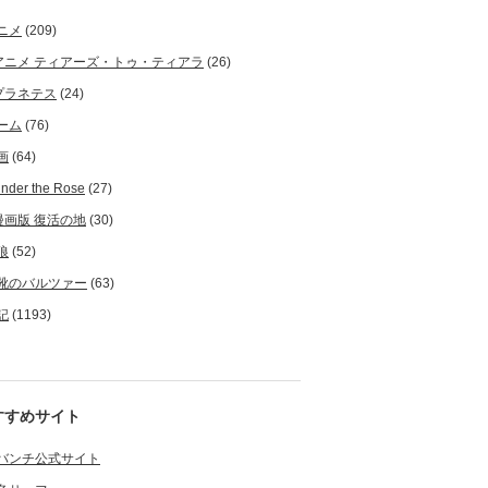
ニメ
(209)
アニメ ティアーズ・トゥ・ティアラ
(26)
プラネテス
(24)
ーム
(76)
画
(64)
nder the Rose
(27)
漫画版 復活の地
(30)
狼
(52)
靴のバルツァー
(63)
記
(1193)
すすめサイト
バンチ公式サイト