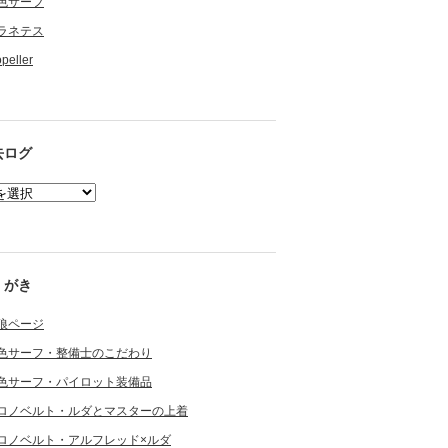
色サーフ
ラネテス
opeller
去ログ
くがき
狼ページ
色サーフ・整備士のこだわり
色サーフ・パイロット装備品
ロノベルト・ルダとマスターの上着
ロノベルト・アルフレッド×ルダ