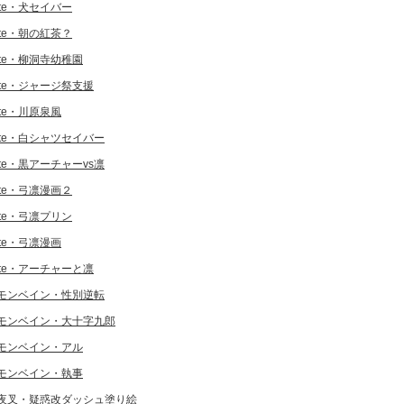
ate・犬セイバー
ate・朝の紅茶？
ate・柳洞寺幼稚園
ate・ジャージ祭支援
ate・川原泉風
ate・白シャツセイバー
ate・黒アーチャーvs凛
ate・弓凛漫画２
ate・弓凛プリン
ate・弓凛漫画
ate・アーチャーと凛
モンベイン・性別逆転
モンベイン・大十字九郎
モンベイン・アル
モンベイン・執事
夜叉・疑惑改ダッシュ塗り絵