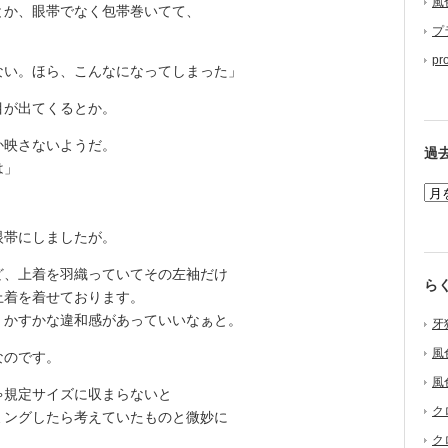
風
か、眼帯でなく包帯巻いてて、
プ
pr
ない。ほら、こんなになってしまった」
が出てくるとか。
か映さないようだ。
過
は」
帯にしましたが。
、上着を羽織っていてその左袖だけ
ら
上着を着せております。
かすかな違和感があっていいなぁと。
牙
風
なのです。
風
規定サイズに収まらないと
ク
ミングしたら考えていたものと微妙に
ク