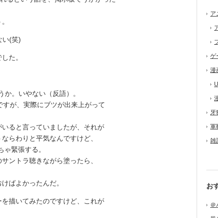
ア
う。
い(笑)
ゲ
でした。
漫
U
うか。いやない（反語）。
ですが、実際にブツが出来上がって
牙
いると言っていましたが、それが
軍
トならわりと平気なんですけど、
雑
ちゃ緊張する。
サントラ聴きながら塗ったら、
けばよかったんだ。
お
を描いてみたのですけど、これが
＠