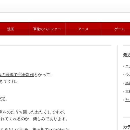
漫画
軍靴のバルツァー
アニメ
ゲーム
最
エ
版の続編で完全新作
とかって、
今
きてくれ。
本
。
軍
決定。
ヤ
床をのたうち回ったわたくしですが、
入れてくれるのか、楽しみであります。
カ
入れるという話を、掲示板でうかがった