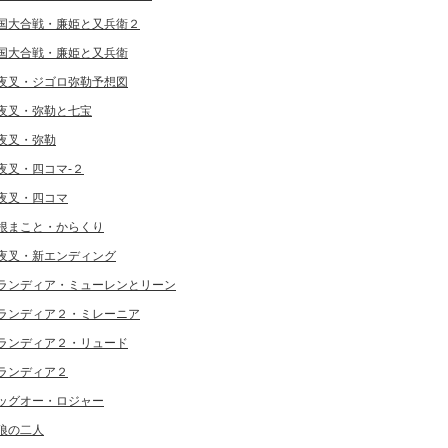
国大合戦・廉姫と又兵衛２
国大合戦・廉姫と又兵衛
夜叉・ジゴロ弥勒予想図
夜叉・弥勒と七宝
夜叉・弥勒
夜叉・四コマ-２
夜叉・四コマ
根まこと・からくり
夜叉・新エンディング
ランディア・ミューレンとリーン
ランディア２・ミレーニア
ランディア２・リュード
ランディア２
ッグオー・ロジャー
狼の二人