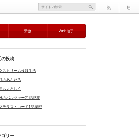
牙狼
Web拍手
近の投稿
クストリーム奴隷生活
月のあんだろ
年もよろしく
靴のバルツァー21話感想
マテラス・コード1話感想
テゴリー