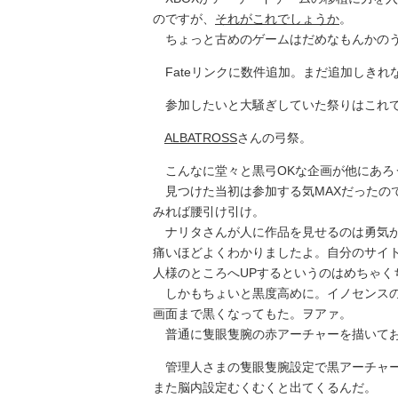
のですが、
それがこれでしょうか
。
ちょっと古めのゲームはだめなもんかの
Fateリンクに数件追加。まだ追加しきれな
参加したいと大騒ぎしていた祭りはこれ
ALBATROSS
さんの弓祭。
こんなに堂々と黒弓OKな企画が他にあろ
見つけた当初は参加する気MAXだったの
みれば腰引け引け。
ナリタさんが人に作品を見せるのは勇気が
痛いほどよくわかりましたよ。自分のサイ
人様のところへUPするというのはめちゃく
しかもちょいと黒度高めに。イノセンスの
画面まで黒くなってもた。ヲアァ。
普通に隻眼隻腕の赤アーチャーを描いてお
管理人さまの隻眼隻腕設定で黒アーチャー
また脳内設定むくむくと出てくるんだ。