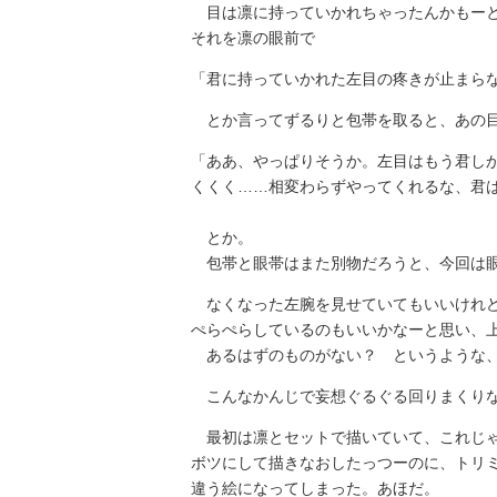
目は凛に持っていかれちゃったんかもーと
それを凛の眼前で
「君に持っていかれた左目の疼きが止まら
とか言ってずるりと包帯を取ると、あの目
「ああ、やっぱりそうか。左目はもう君し
くくく……相変わらずやってくれるな、君
とか。
包帯と眼帯はまた別物だろうと、今回は眼
なくなった左腕を見せていてもいいけれど
ぺらぺらしているのもいいかなーと思い、
あるはずのものがない？ というような、
こんなかんじで妄想ぐるぐる回りまくり
最初は凛とセットで描いていて、これじゃ
ボツにして描きなおしたっつーのに、トリ
違う絵になってしまった。あほだ。