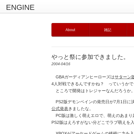
ENGINE
About
雑記
やっと祭に参加できました。
2004-04/16
GBAガーディアンヒーローズは
サターン
4人対戦できるんですかね？ っていうかで
ところで開発はトレジャーなんだろうか
PS2版デモンベインの発売日が7月1日に
公式発表
きましたな。
PC版は激しく萌えエロで、萌えのあまり
PS2版はえろすがない分どこでラブ萌えを
XBOXがアーケードゲームの移植に力を