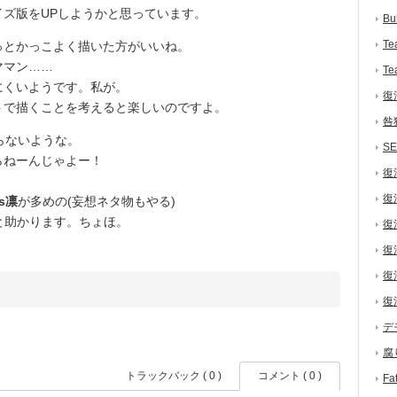
ズ版をUPしようかと思っています。
Bu
Te
とかっこよく描いた方がいいね。
ママン……
Te
くいようです。私が。
復
トで描くことを考えると楽しいのですよ。
咎
らないような。
S
らねーんじゃよー！
復
復
s凛
が多めの(妄想ネタ物もやる)
ると助かります。ちょほ。
復
復
復
復
デ
腐
トラックバック ( 0 )
コメント ( 0 )
F