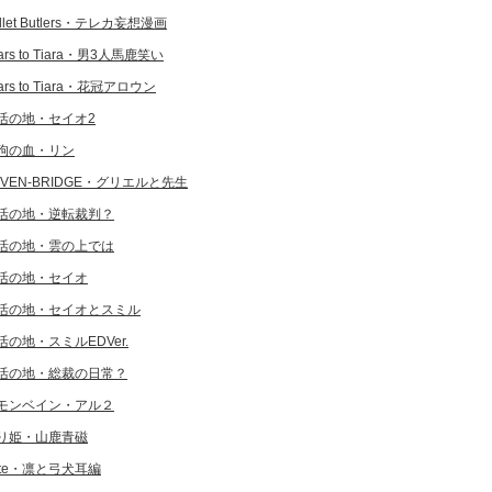
llet Butlers・テレカ妄想漫画
ars to Tiara・男3人馬鹿笑い
ars to Tiara・花冠アロウン
活の地・セイオ2
狗の血・リン
EVEN-BRIDGE・グリエルと先生
活の地・逆転裁判？
活の地・雲の上では
活の地・セイオ
活の地・セイオとスミル
活の地・スミルEDVer.
活の地・総裁の日常？
モンベイン・アル２
り姫・山鹿青磁
ate・凛と弓犬耳編