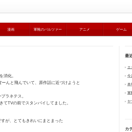
漫画
軍靴のバルツァー
アニメ
ゲーム
最
エ
を消化。
今
ぽーんと飛んでいて、原作話に近づけようと
本
軍
かプラネテス。
ヤ
きてTVの前でスタンバイしてました。
すが、とてもきれいにまとまった
カ