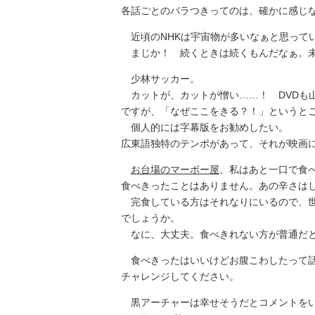
各話ごとのバラつきってのは、確かに感じ
近頃のNHKは宇宙物が多いなぁと思って
まじか！ 続くときは続くもんだなぁ。
少林サッカー。
カットが、カットが憎い……！ DVDも
ですが、「なぜここをきる？！」というと
個人的には字幕版をお勧めしたい。
広東語独特のテンポがあって、それが映画
お台場のマーボー屋
、私はあと一口で食
食べきったことはありません。あの辛さは
完食している方はそれなりにいるので、世
でしょうか。
なに、大丈夫。食べきれない方が普通だと
食べきったはいいけどお腹こわしたって話
チャレンジしてください。
黒アーチャーは幸せそうだとコメントをい