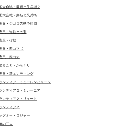
国大合戦・廉姫と又兵衛２
国大合戦・廉姫と又兵衛
夜叉・ジゴロ弥勒予想図
夜叉・弥勒と七宝
夜叉・弥勒
夜叉・四コマ-２
夜叉・四コマ
根まこと・からくり
夜叉・新エンディング
ランディア・ミューレンとリーン
ランディア２・ミレーニア
ランディア２・リュード
ランディア２
ッグオー・ロジャー
狼の二人