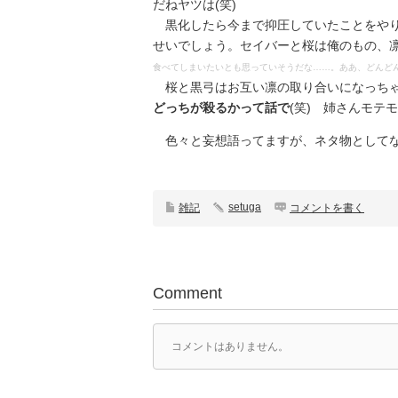
だねヤツは(笑)
黒化したら今まで抑圧していたことをやり
せいでしょう。セイバーと桜は俺のもの、
食べてしまいたいとも思っていそうだな……。ああ、どんど
桜と黒弓はお互い凛の取り合いになっちゃ
どっちが殺るかって話で
(笑) 姉さんモテ
色々と妄想語ってますが、ネタ物としてな
setuga
雑記
コメントを書く
Comment
コメントはありません。