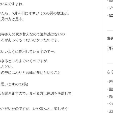
風
ないんですよね。
プ
いたら、
5月28日にオネアミスの翼
の放送が。
pr
未見の方は是非。
山寺さんの吹き替えなので違和感はないの
過
ころがあってもったいなかったのです。
にいいように作用していますのでー。
べきるところまでいくのですが、
しんどい。
ら
の中にはわりと言峰が多いということ
牙
思いますので(笑)
風
も聞きますので、食べる方は体調を考慮して
風
ク
ただいたのですが、いやほんと、楽しそう
ク