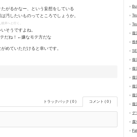
Bu
たがるかなー、という妄想をしている
凛は汚したいものってところでしょうか。
Te
ん彼岸へと行く。
Te
いそうですよね。
復
モテだね！←嫌なモテ方だな
咎
がめていただけると幸いです。
S
復
復
復
復
復
トラックバック ( 0 )
コメント ( 0 )
復
デ
腐
F