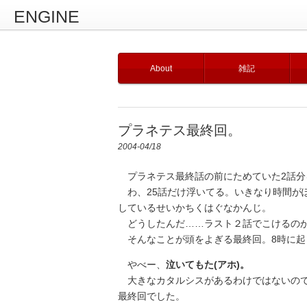
ENGINE
About
雑記
プラネテス最終回。
2004-04/18
プラネテス最終話の前にためていた2話分
わ、25話だけ浮いてる。いきなり時間が
しているせいかちくはぐなかんじ。
どうしたんだ……ラスト２話でこけるの
そんなことが頭をよぎる最終回。8時に起
やべー、
泣いてもた(アホ)。
大きなカタルシスがあるわけではないので
最終回でした。