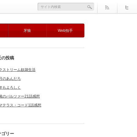
牙狼
Web拍手
近の投稿
クストリーム奴隷生活
月のあんだろ
年もよろしく
靴のバルツァー21話感想
マテラス・コード1話感想
テゴリー