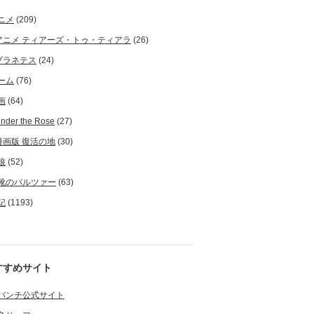
ニメ
(209)
アニメ ティアーズ・トゥ・ティアラ
(26)
プラネテス
(24)
ーム
(76)
画
(64)
nder the Rose
(27)
漫画版 復活の地
(30)
狼
(52)
靴のバルツァー
(63)
記
(1193)
すすめサイト
バンチ公式サイト