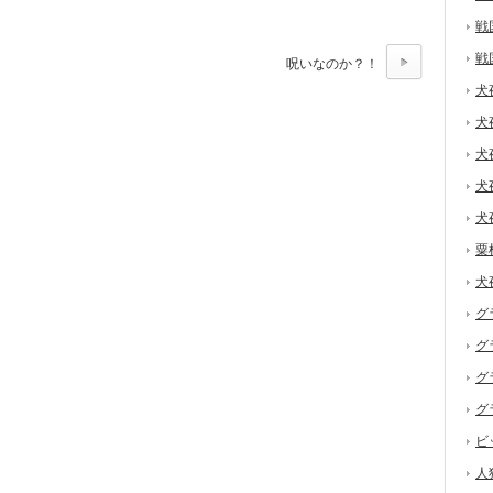
戦
戦
呪いなのか？！
犬
犬
犬
犬
犬
粟
犬
グ
グ
グ
グ
ビ
人