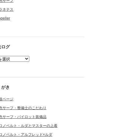
色サーフ
ラネテス
opeller
去ログ
くがき
狼ページ
色サーフ・整備士のこだわり
色サーフ・パイロット装備品
ロノベルト・ルダとマスターの上着
ロノベルト・アルフレッド×ルダ