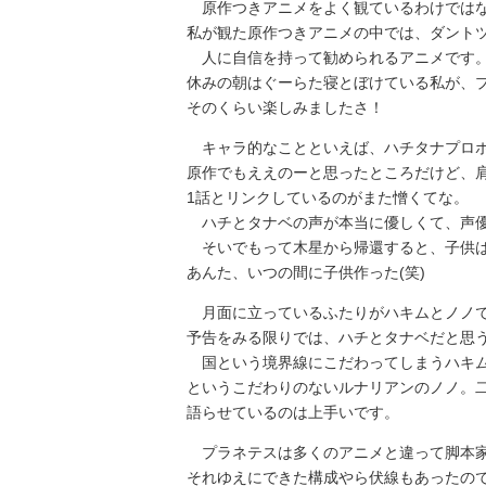
原作つきアニメをよく観ているわけではな
私が観た原作つきアニメの中では、ダント
人に自信を持って勧められるアニメです。
休みの朝はぐーらた寝とぼけている私が、
そのくらい楽しみましたさ！
キャラ的なことといえば、ハチタナプロ
原作でもええのーと思ったところだけど、
1話とリンクしているのがまた憎くてな。
ハチとタナベの声が本当に優しくて、声優
そいでもって木星から帰還すると、子供は
あんた、いつの間に子供作った(笑)
月面に立っているふたりがハキムとノノで
予告をみる限りでは、ハチとタナベだと思
国という境界線にこだわってしまうハキム
というこだわりのないルナリアンのノノ。
語らせているのは上手いです。
プラネテスは多くのアニメと違って脚本家
それゆえにできた構成やら伏線もあったの