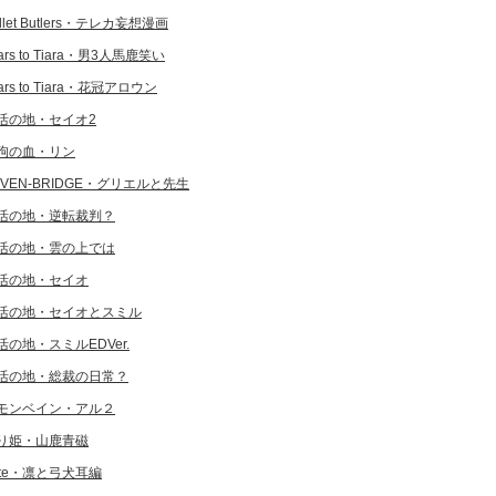
llet Butlers・テレカ妄想漫画
ars to Tiara・男3人馬鹿笑い
ars to Tiara・花冠アロウン
活の地・セイオ2
狗の血・リン
EVEN-BRIDGE・グリエルと先生
活の地・逆転裁判？
活の地・雲の上では
活の地・セイオ
活の地・セイオとスミル
活の地・スミルEDVer.
活の地・総裁の日常？
モンベイン・アル２
り姫・山鹿青磁
ate・凛と弓犬耳編