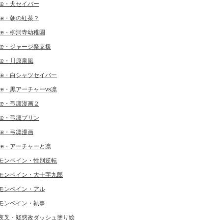
ate・犬セイバー
ate・朝の紅茶？
ate・柳洞寺幼稚園
ate・ジャージ祭支援
ate・川原泉風
ate・白シャツセイバー
ate・黒アーチャーvs凛
ate・弓凛漫画２
ate・弓凛プリン
ate・弓凛漫画
ate・アーチャーと凛
モンベイン・性別逆転
モンベイン・大十字九郎
モンベイン・アル
モンベイン・執事
夜叉・疑惑改ダッシュ塗り絵