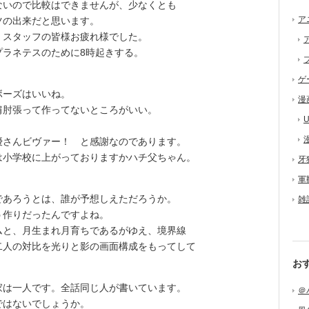
いので比較はできませんが、少なくとも
ア
ツの出来だと思います。
スタッフの皆様お疲れ様でした。
プラネテスのために8時起きする。
ゲ
ボーズはいいね。
漫
肩肘張って作ってないところがいい。
U
さんビヴァー！ と感謝なのであります。
小学校に上がっておりますかハチ父ちゃん。
牙
軍
あろうとは、誰が予想しえただろうか。
雑
う作りだったんですよね。
と、月生まれ月育ちであるがゆえ、境界線
二人の対比を光りと影の画面構成をもってして
お
は一人です。全話同じ人が書いています。
＠
ではないでしょうか。