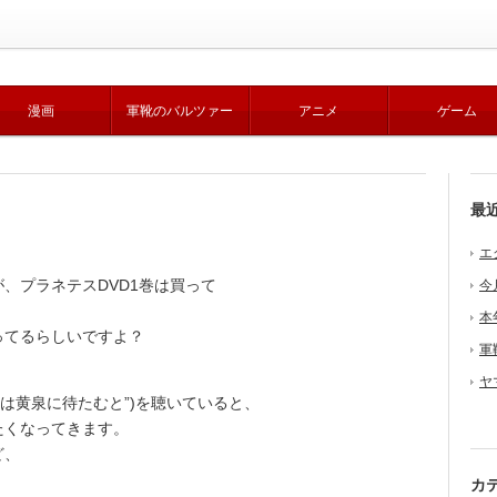
漫画
軍靴のバルツァー
アニメ
ゲーム
最
エ
、プラネテスDVD1巻は買って
今
本
てるらしいですよ？
軍
ヤ
は黄泉に待たむと”)を聴いていると、
たくなってきます。
ど、
カ