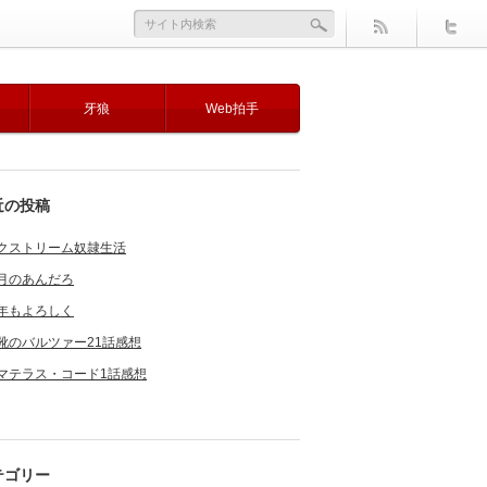
牙狼
Web拍手
近の投稿
クストリーム奴隷生活
月のあんだろ
年もよろしく
靴のバルツァー21話感想
マテラス・コード1話感想
テゴリー