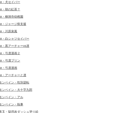
ate・犬セイバー
ate・朝の紅茶？
ate・柳洞寺幼稚園
ate・ジャージ祭支援
ate・川原泉風
ate・白シャツセイバー
ate・黒アーチャーvs凛
ate・弓凛漫画２
ate・弓凛プリン
ate・弓凛漫画
ate・アーチャーと凛
モンベイン・性別逆転
モンベイン・大十字九郎
モンベイン・アル
モンベイン・執事
夜叉・疑惑改ダッシュ塗り絵