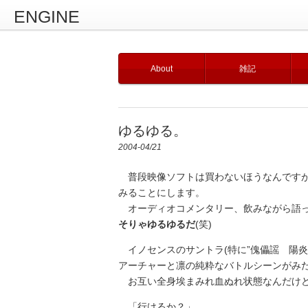
ENGINE
About
雑記
ゆるゆる。
2004-04/21
普段映像ソフトは買わないほうなんですが
みることにします。
オーディオコメンタリー、飲みながら語っ
そりゃゆるゆるだ
(笑)
イノセンスのサントラ(特に”傀儡謡 陽炎
アーチャーと凛の純粋なバトルシーンがみ
お互い全身埃まみれ血ぬれ状態なんだけ
「行けるか？」