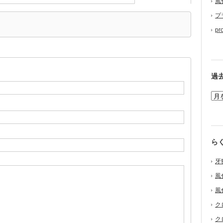
風
プ
pr
過
ら
牙
風
風
ク
ク