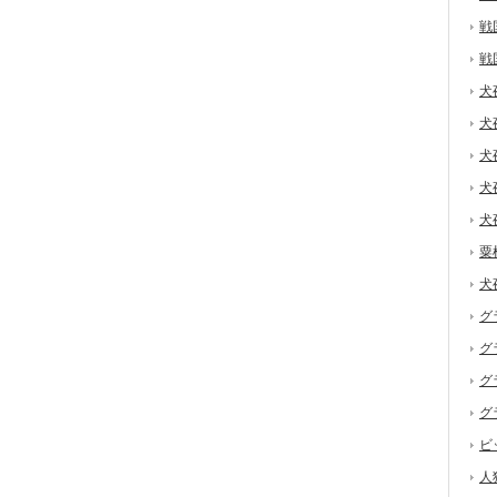
戦
戦
犬
犬
犬
犬
犬
粟
犬
グ
グ
グ
グ
ビ
人