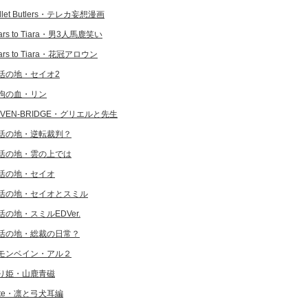
llet Butlers・テレカ妄想漫画
ars to Tiara・男3人馬鹿笑い
ars to Tiara・花冠アロウン
活の地・セイオ2
狗の血・リン
EVEN-BRIDGE・グリエルと先生
活の地・逆転裁判？
活の地・雲の上では
活の地・セイオ
活の地・セイオとスミル
活の地・スミルEDVer.
活の地・総裁の日常？
モンベイン・アル２
り姫・山鹿青磁
ate・凛と弓犬耳編