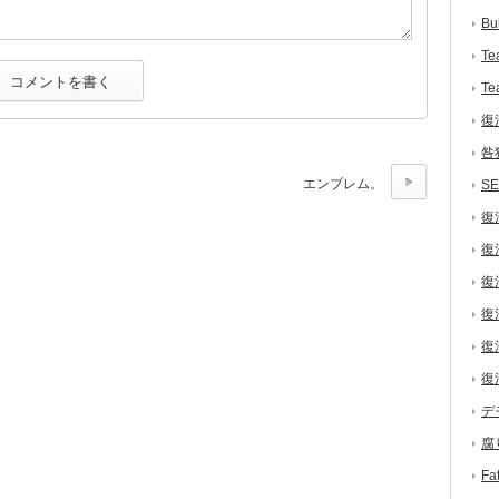
Bu
Te
Te
復
咎
エンブレム。
S
復
復
復
復
復
復
デ
腐
F