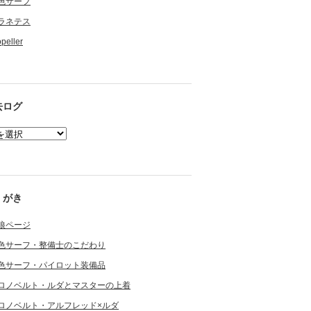
色サーフ
ラネテス
opeller
去ログ
くがき
狼ページ
色サーフ・整備士のこだわり
色サーフ・パイロット装備品
ロノベルト・ルダとマスターの上着
ロノベルト・アルフレッド×ルダ