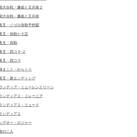
国大合戦・廉姫と又兵衛２
国大合戦・廉姫と又兵衛
夜叉・ジゴロ弥勒予想図
夜叉・弥勒と七宝
夜叉・弥勒
夜叉・四コマ-２
夜叉・四コマ
根まこと・からくり
夜叉・新エンディング
ランディア・ミューレンとリーン
ランディア２・ミレーニア
ランディア２・リュード
ランディア２
ッグオー・ロジャー
狼の二人