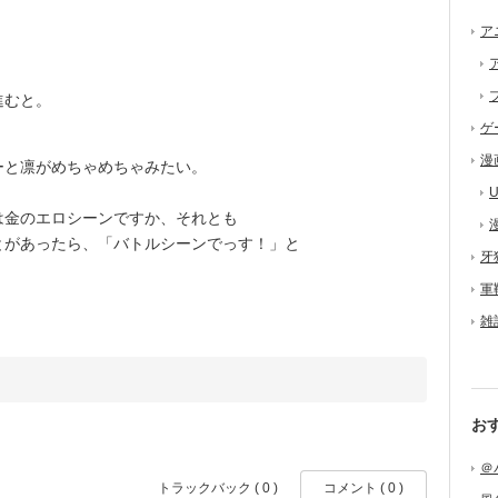
ア
進むと。
ゲ
漫
ーと凛がめちゃめちゃみたい。
U
金のエロシーンですか、それとも
とがあったら、「バトルシーンでっす！」と
牙
軍
雑
お
＠
トラックバック ( 0 )
コメント ( 0 )