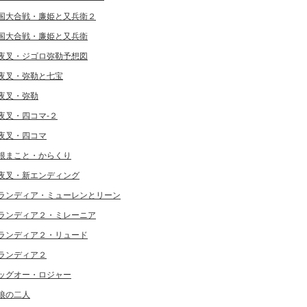
国大合戦・廉姫と又兵衛２
国大合戦・廉姫と又兵衛
夜叉・ジゴロ弥勒予想図
夜叉・弥勒と七宝
夜叉・弥勒
夜叉・四コマ-２
夜叉・四コマ
根まこと・からくり
夜叉・新エンディング
ランディア・ミューレンとリーン
ランディア２・ミレーニア
ランディア２・リュード
ランディア２
ッグオー・ロジャー
狼の二人