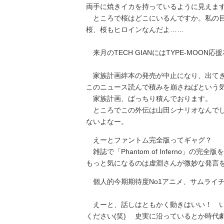
両手に焼きイカを持っているように見えます
ところで桜はどこにいるんですか。私の目
桜、桜もヒロインなんだよ……
来月のTECH GIANにはTYPE-MOON
家族計画絆本の発売が中止になり、出てき
このニュース読んで積みを崩さねばという
家族計画、ばっちり積んでおります。
ところでこの外伝は山田シナリオなんでし
ないよなー。
えーとファントム完全版ってギャグ？
雑誌で「Phantom of Inferno」の
もっと気になるのは虚淵さんが微妙な発言
個人的今期期待度No1アニメ、サムライ
えーと、話しはともかく動きはいい！ い
ください(笑) 史実に沿っているとか時代