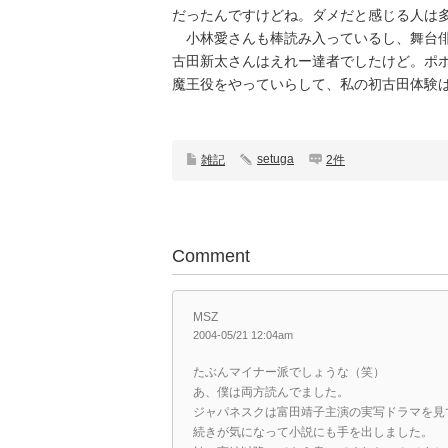
だったんですけどね。ダメだと感じる人は
小林愛さんも棒読み入っているし、舞台俳
古田新太さんはえれー達者でしたけど。ポ
魔王役をやっていらして、私の初古田体験は
setuga
雑記
2件
Comment
MSZ
2004-05/21 12:04am
たぶんマイナー派でしょうな（笑）
あ、僕は両方読んでました。
ジャパネスクは富田靖子主演の実写ドラマを見
続きが気になって小説にも手を出しました。