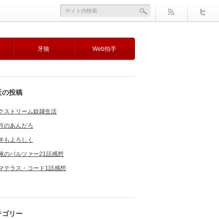
牙狼
Web拍手
近の投稿
クストリーム奴隷生活
月のあんだろ
年もよろしく
靴のバルツァー21話感想
マテラス・コード1話感想
テゴリー