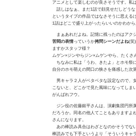
アニメとして楽しむのが良さそうです。私は
話しはなぁ、まだ1話で顔見せだしどうな
というタイプの作品ではなさそうに思える
1話はどこで盛り上がったらいいのかわからん
まぁあれだよね。記憶に残ったのはアクシ
苦悶の表情
っていうか
拷問シーンだよね
(
ますかスタッフ様？
ムゲン×ジンやらジン×ムゲンやら、たくさ
ちなみに私は「うわ、きたよ」とホモ祭に
自分のホモ萌えの間口の狭さを痛感した次
男キャラ２人がベタベタな設定なので、女
こないと、どこかで見た風味になってしま
がんばれフウ。
ジン役の佐藤銀平さんは、演劇集団円所属
だろうか。同名の他人てこともありますよ
さんになります。
あの棒読み具合はわざとなのかそうでな
棒読みでも下手というより「そういうキャ