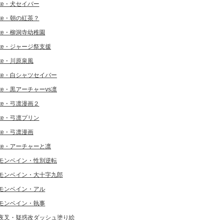
ate・犬セイバー
ate・朝の紅茶？
ate・柳洞寺幼稚園
ate・ジャージ祭支援
ate・川原泉風
ate・白シャツセイバー
ate・黒アーチャーvs凛
ate・弓凛漫画２
ate・弓凛プリン
ate・弓凛漫画
ate・アーチャーと凛
モンベイン・性別逆転
モンベイン・大十字九郎
モンベイン・アル
モンベイン・執事
夜叉・疑惑改ダッシュ塗り絵