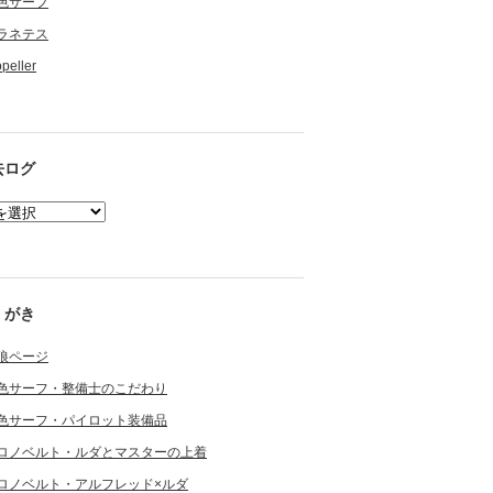
色サーフ
ラネテス
opeller
去ログ
くがき
狼ページ
色サーフ・整備士のこだわり
色サーフ・パイロット装備品
ロノベルト・ルダとマスターの上着
ロノベルト・アルフレッド×ルダ