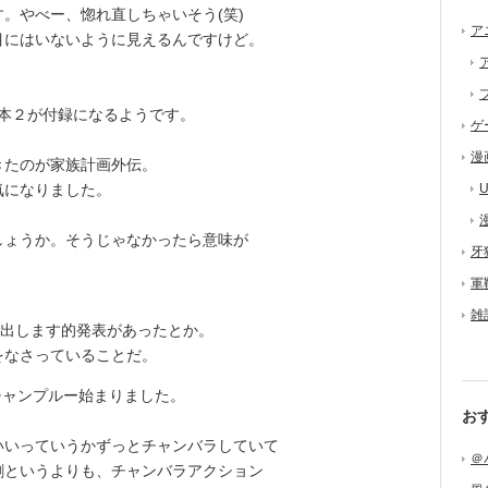
。やべー、惚れ直しちゃいそう(笑)
ア
にはいないように見えるんですけど。
応援本２が付録になるようです。
ゲ
漫
たのが家族計画外伝。
気になりました。
U
ょうか。そうじゃなかったら意味が
牙
軍
雑
完全版を出します的発表があったとか。
をなさっていることだ。
チャンプルー始まりました。
お
いっていうかずっとチャンバラしていて
＠
劇というよりも、チャンバラアクション