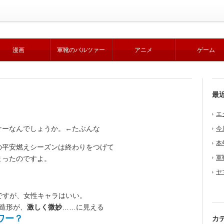
漫画
軍靴のバルツァー
アニメ
ゲーム
最
エ
ーなんでしょうか。←たぶんな
今
本
平安燃えシーズンは終わりをつげて
軍
まったのですよ。
ヤ
ですが、女性キャラはいい。
造形が、
激しく微妙
……に見える
ワー？
カ