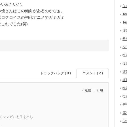
多いみたいだ。
Bu
優さんはこの傾向があるのかなぁ。
Te
ポロクロイスの初代アニメでガミガミ
Te
これでした(笑)
復
咎
S
復
復
復
トラックバック ( 0 )
コメント ( 2 )
復
復
返信
引用
復
デ
腐
てマンガにも手を出し
F