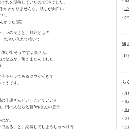
風
それを期待していたのでOKでした。
るかわかりませんな。話しが面白い
プ
けど。
pr
かった(笑)
ョンの良さと、野郎どもの
笑) 気合い入れて描いて
過
ん本が出そうですよ奥さん。
はなるが、萌えませんでした。
第。
子キャラであるフウが活きて
ら
いそうです。
牙
の俳優さんということでいいん
風
ね。円の人なら佐藤B作さんの息子
風
ク
いのか。
ラである」と、納得してしまうしゃべり方
ク