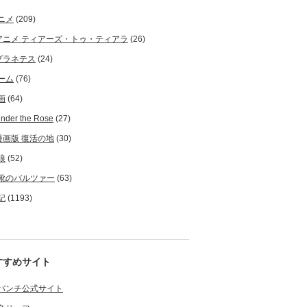
ニメ
(209)
アニメ ティアーズ・トゥ・ティアラ
(26)
プラネテス
(24)
ーム
(76)
画
(64)
nder the Rose
(27)
漫画版 復活の地
(30)
狼
(52)
靴のバルツァー
(63)
記
(1193)
すすめサイト
バンチ公式サイト