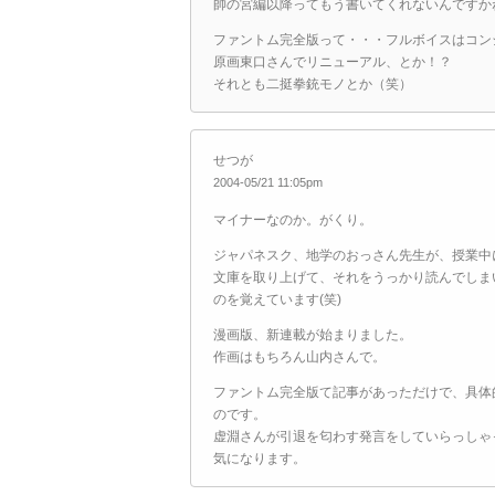
帥の宮編以降ってもう書いてくれないんですか
ファントム完全版って・・・フルボイスはコン
原画東口さんでリニューアル、とか！？
それとも二挺拳銃モノとか（笑）
せつが
2004-05/21 11:05pm
マイナーなのか。がくり。
ジャパネスク、地学のおっさん先生が、授業中
文庫を取り上げて、それをうっかり読んでしま
のを覚えています(笑)
漫画版、新連載が始まりました。
作画はもちろん山内さんで。
ファントム完全版て記事があっただけで、具体
のです。
虚淵さんが引退を匂わす発言をしていらっしゃ
気になります。