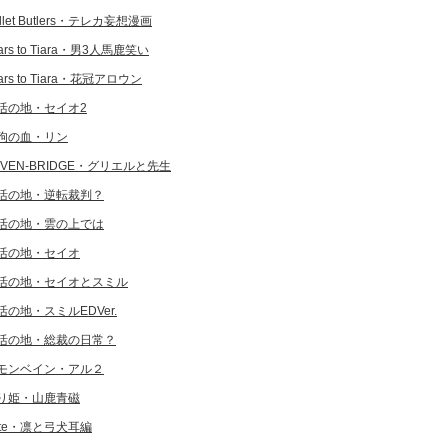
llet Butlers・テレカ妄想漫画
ars to Tiara・男3人馬鹿笑い
ars to Tiara・花冠アロウン
活の地・セイオ2
狗の血・リン
EVEN-BRIDGE・グリエルと先生
活の地・逆転裁判？
活の地・雲の上では
活の地・セイオ
活の地・セイオとスミル
活の地・スミルEDVer.
活の地・総裁の日常？
モンベイン・アル２
り姫・山鹿青磁
ate・凛と弓犬耳編