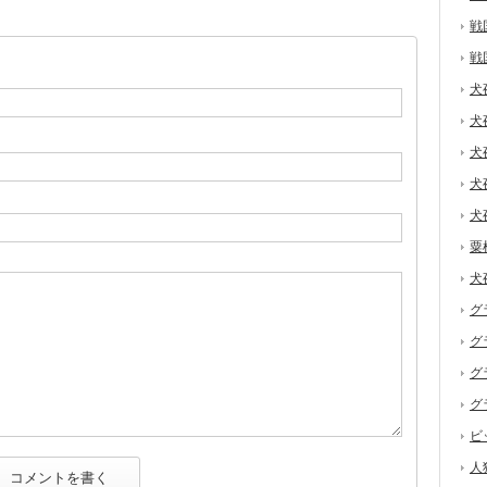
戦
戦
犬
犬
犬
犬
犬
粟
犬
グ
グ
グ
グ
ビ
人