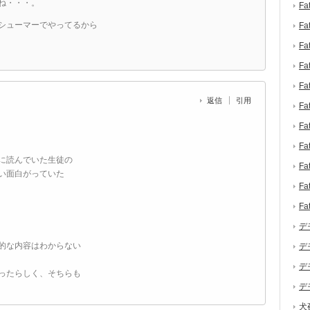
ね・・・。
F
シューマーでやってるから
F
F
F
F
返信
引用
F
F
F
に読んでいた生徒の
F
い面白がっていた
F
F
デ
的な内容はわからない
デ
デ
ったらしく、そちらも
デ
犬