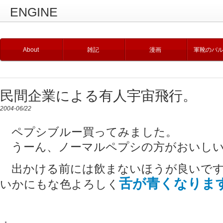
ENGINE
About
雑記
漫画
軍靴のバ
民間企業による有人宇宙飛行。
2004-06/22
ペプシブルー買ってみました。
うーん、ノーマルペプシの方がおいしい
出かける前には飲まないほうが良いで
舌が青くなりま
いかにもな色よろしく