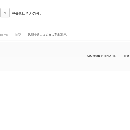
中央東口さんの弓。
Home
雑記
民間企業による有人宇宙飛行。
Copyright ©
ENGINE
The