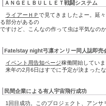
ＡＮＧＥＬＢＵＬＬＥＴ戦闘システム
ライアーＨＰ
で見てきましたよー。延々
る部分があるの
ですけど、こんなの作って虫は平気なの
Fate/stay night弓凛オンリー同人誌即売
イベント用告知ページ
稼働開始していま
来年の2月6日はすでに予定が決まったなぁ
民間企業による有人宇宙飛行成功
1回目成功。このプロジェクト、アンサ