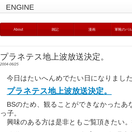
ENGINE
About
雑記
漫画
軍靴のバ
プラネテス地上波放送決定。
2004-06/25
今日はたいへんめでたい日になりまし
プラネテス地上波放送決定。
BSのため、観ることができなかったあ
っ子。
興味のある方は是非ともご覧頂きたい。