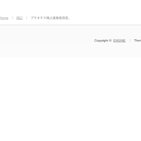
Home
雑記
プラネテス地上波放送決定。
Copyright ©
ENGINE
The