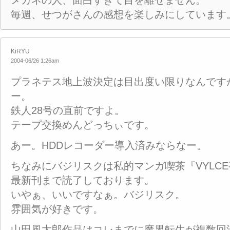
メガネの人、面白すぎて目を離せません。
毎週、せつがさんの感想を楽しみにしています
KiRYU
2004-06/26 1:26am
プラネテス地上波決定は目出度い限りなんです
ー。
鉄人28号の直前ですよ。
テープ交換めんどっちぃです。
あー。HDDレコーダー導入済みならなー。
ちなみにバジリスクは私的マンガ喫茶『VYLC
最新刊まで読了しております。
いやぁ、いいですなぁ。バジリスク。
雰囲気が好きです。
山田風太郎作品はコレまでに魔界転生が複数回