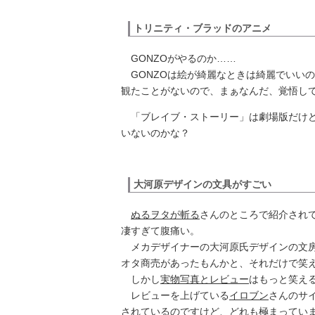
トリニティ・ブラッドのアニメ
GONZOがやるのか……
GONZOは絵が綺麗なときは綺麗でいい
観たことがないので、まぁなんだ、覚悟し
「ブレイブ・ストーリー」は劇場版だけど
いないのかな？
大河原デザインの文具がすごい
ぬるヲタが斬る
さんのところで紹介され
凄すぎて腹痛い。
メカデザイナーの大河原氏デザインの文房
オタ商売があったもんかと、それだけで笑
しかし
実物写真とレビュー
はもっと笑え
レビューを上げている
イロブン
さんのサ
されているのですけど、どれも極まっていま