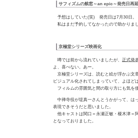
サフィズムの舷窓～an epic～発売日再
予想はしていた(笑) 発売日は7月30日。
私はまだ予約してなかったので助かりま
京極堂シリーズ映画化
噂では前から流れていましたが、
正式発
よ、喜べない。あー。
京極堂シリーズは、読むと絵が浮かぶ文章
ビジュアル化されてしまっていて、よほど
フィルムの雰囲気と間の取り方にも気を使
中禅寺役が堤真一さんとうかがって、はっ
表現できそうだと思いました。
他キャストは関口＝永瀬正敏・榎木津＝阿
となっておりました。