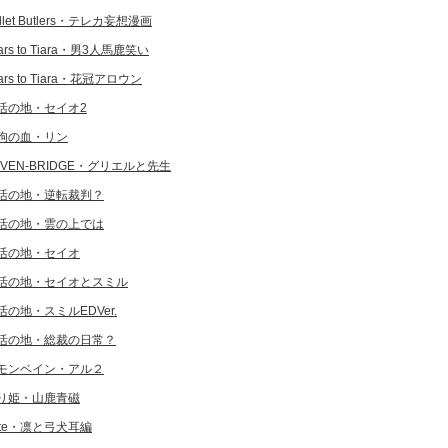
llet Butlers・テレカ妄想漫画
ars to Tiara・男3人馬鹿笑い
ars to Tiara・花冠アロウン
活の地・セイオ2
狗の血・リン
EVEN-BRIDGE・グリエルと先生
活の地・逆転裁判？
活の地・雲の上では
活の地・セイオ
活の地・セイオとスミル
活の地・スミルEDVer.
活の地・総裁の日常？
モンベイン・アル２
り姫・山鹿青磁
ate・凛と弓犬耳編