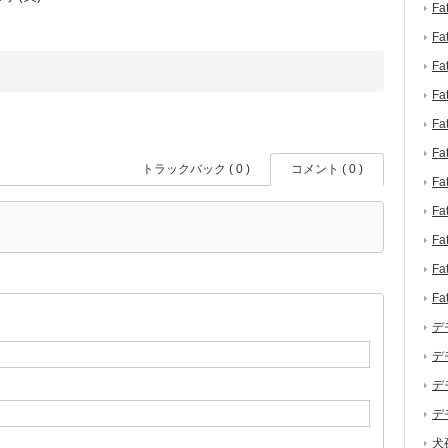
F
F
F
F
F
F
トラックバック ( 0 )
コメント ( 0 )
F
F
F
F
F
デ
デ
デ
デ
犬