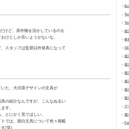
Bu
Te
Te
のだけど、原作物を活かしているのを
復
ておけとしか言いようがないな。
咎
、スタッフは監督以外発表になって
S
復
復
復
復
ていた、大河原デザインの文具が
復
復
具の紹介なんですが、こんなぬるい
デ
えます。
る。とにかく見てほしい。
腐
イトでは、面白文具について色々掲載
F
す(笑)