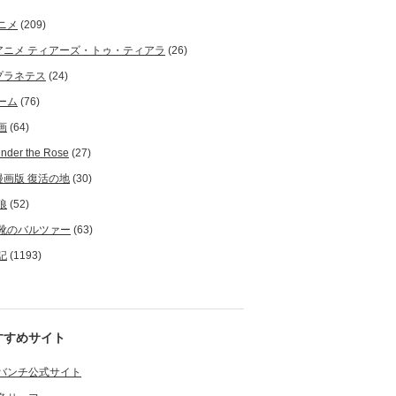
ニメ
(209)
アニメ ティアーズ・トゥ・ティアラ
(26)
プラネテス
(24)
ーム
(76)
画
(64)
nder the Rose
(27)
漫画版 復活の地
(30)
狼
(52)
靴のバルツァー
(63)
記
(1193)
すすめサイト
バンチ公式サイト