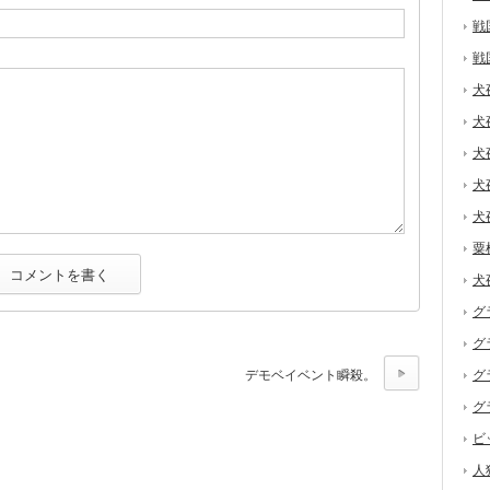
戦
戦
犬
犬
犬
犬
犬
粟
犬
グ
グ
デモベイベント瞬殺。
グ
グ
ビ
人