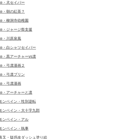
ate・犬セイバー
ate・朝の紅茶？
ate・柳洞寺幼稚園
ate・ジャージ祭支援
ate・川原泉風
ate・白シャツセイバー
ate・黒アーチャーvs凛
ate・弓凛漫画２
ate・弓凛プリン
ate・弓凛漫画
ate・アーチャーと凛
モンベイン・性別逆転
モンベイン・大十字九郎
モンベイン・アル
モンベイン・執事
夜叉・疑惑改ダッシュ塗り絵