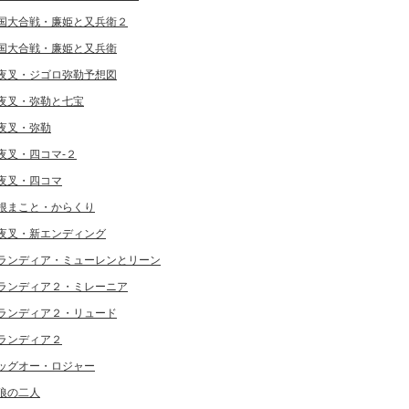
国大合戦・廉姫と又兵衛２
国大合戦・廉姫と又兵衛
夜叉・ジゴロ弥勒予想図
夜叉・弥勒と七宝
夜叉・弥勒
夜叉・四コマ-２
夜叉・四コマ
根まこと・からくり
夜叉・新エンディング
ランディア・ミューレンとリーン
ランディア２・ミレーニア
ランディア２・リュード
ランディア２
ッグオー・ロジャー
狼の二人