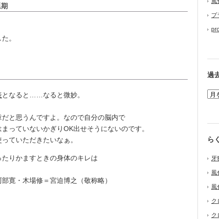
風
延期
プ
pr
した。
過
表
となると……なると微妙。
だと思うんですよ。なので自分の脳内で
はまっていないかぎりOK出せそうにないのです。
ら
っていただきたいなぁ。
たりかますときの身体のキレは
牙
風
部寛・木場修＝宮迫博之（敬称略）
風
ク
ク