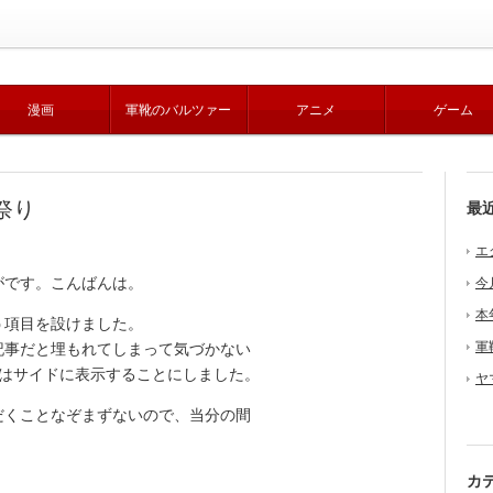
漫画
軍靴のバルツァー
アニメ
ゲーム
祭り
最
エ
です。こんばんは。
今
本
項目を設けました。
軍
事だと埋もれてしまって気づかない
件はサイドに表示することにしました。
ヤ
くことなぞまずないので、当分の間
カ