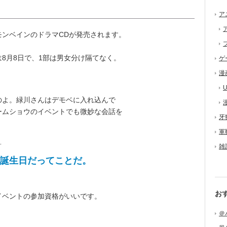
ア
モンベインのドラマCDが発売されます。
8月8日で、1部は男女分け隔てなく。
ゲ
漫
U
よ。緑川さんはデモベに入れ込んで
ームショウのイベントでも微妙な会話を
牙
軍
…
雑
誕生日だってことだ。
お
ベントの参加資格がいいです。
＠