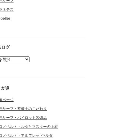
色サーフ
ラネテス
opeller
去ログ
くがき
狼ページ
色サーフ・整備士のこだわり
色サーフ・パイロット装備品
ロノベルト・ルダとマスターの上着
ロノベルト・アルフレッド×ルダ