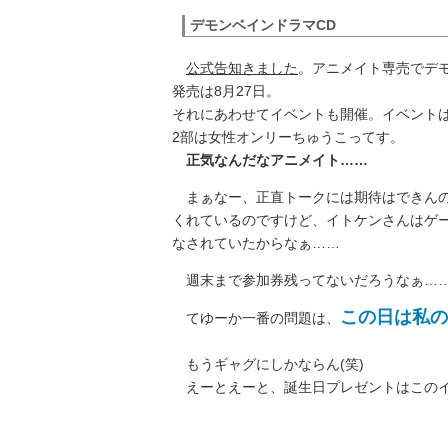
デモンベインドラマCD
公式告知きました
。アニメイト専売でデ
発売は8月27日。
それにあわせてイベントも開催。イベントは
2部は女性オンリーちゅうこってす。
正気なんだなアニメイト……
まぁなー、正直トークには期待はできんの
くれているのですけど、イトケンさんはゲ
なされていたからなぁ……
週末まで参加券残ってないだろうなぁ…
この日は私の
てゆーか一番の問題は、
もうギャグにしかならん(笑)
えーとえーと、誕生日プレゼントはこのイ