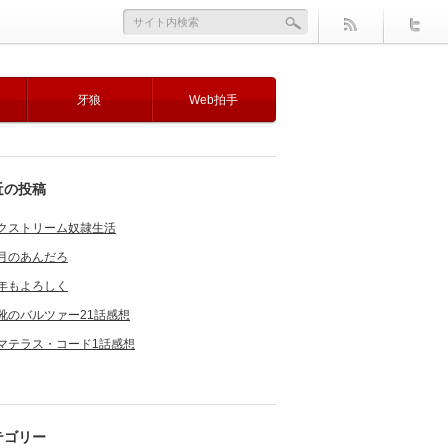
牙狼
Web拍手
近の投稿
クストリーム奴隷生活
月のあんだろ
年もよろしく
靴のバルツァー21話感想
マテラス・コード1話感想
テゴリー