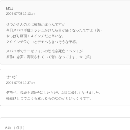
MSZ
2004-07/05 12:13am
せつがさんのとは種類が違うんですが
今日スパロボ猛ラッシュかけたら目が痛くなったですよ（笑）
やっぱり画面１４インチだと辛いな。
２０インチ位ないとデモベもきつそうな予感。
スパロボでラーゼフォンの朝比奈死亡イベントが
原作に忠実に再現されていて鬱になってます、今（笑）
せつが
2004-07/06 12:37am
デモベ、接続をS端子にしたらだいぶ目に優しくなりました。
接続ひとつでこうも変わるものなのかとびっくりです。
名前
( 必須 )