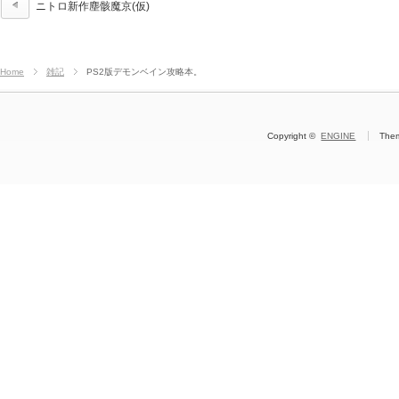
ニトロ新作塵骸魔京(仮)
Home
雑記
PS2版デモンベイン攻略本。
Copyright ©
ENGINE
The