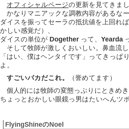
オフィシャルページ
の更新を見てきま
かなりマニアックな調教内容があるな
ダイスを振ってセーラの抵抗値を上回れ
かしい感覚だ）、
ダイスの単位が
Dogether
って、
Yearda
っ
そして牧師が激しくおいしい。鼻血流し
「はい、僕はヘンタイです」ってきっぱ
よ。
すごいバカだこれ。
（誉めてます）
個人的には牧師の変態っぷりにときめき
ちょっとおかしい眼鏡っ男はたいへんツ
FlyingShineのNoel