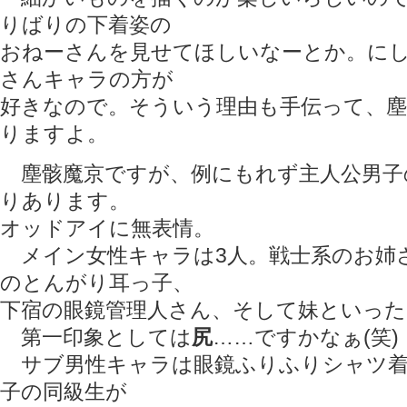
りばりの下着姿の
おねーさんを見せてほしいなーとか。に
さんキャラの方が
好きなので。そういう理由も手伝って、塵
りますよ。
塵骸魔京ですが、例にもれず主人公男子
りあります。
オッドアイに無表情。
メイン女性キャラは3人。戦士系のお姉
のとんがり耳っ子、
下宿の眼鏡管理人さん、そして妹といっ
第一印象としては
尻
……ですかなぁ(笑)
サブ男性キャラは眼鏡ふりふりシャツ着
子の同級生が