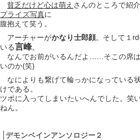
貧乏だけど心は萌え
さんのところで紹
プライズ写真
に
腹抱えて笑う。
アーチャーが
かなり士郎顔
。そして１r
言峰
いる
。
なんでお前がいるんだよ……そこの席は
いのか(笑)
なによりも繋げて輪っかになっている状
けである。
ツボに入ってしまいたいへんでした。笑
ねん。
デモンベインアンソロジー２