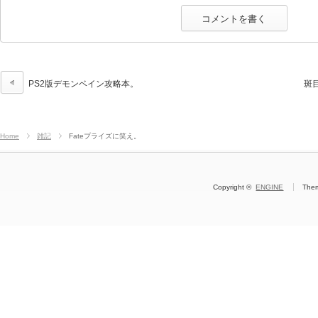
PS2版デモンベイン攻略本。
斑
Home
雑記
Fateプライズに笑え。
Copyright ©
ENGINE
The