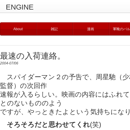
ENGINE
About
雑記
漫画
軍靴のバ
最速の入荷連絡。
2004-07/06
スパイダーマン２の予告で、周星馳（少
監督）の次回作
速報が入るらしい。映画の内容にはふれ
とのないもののよう
ですが、やっときたよという気持ちにな
そろそろだと思わせてくれ
(笑)