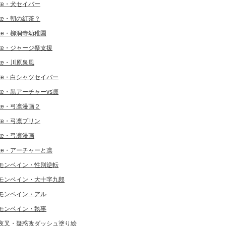
ate・犬セイバー
ate・朝の紅茶？
ate・柳洞寺幼稚園
ate・ジャージ祭支援
ate・川原泉風
ate・白シャツセイバー
ate・黒アーチャーvs凛
ate・弓凛漫画２
ate・弓凛プリン
ate・弓凛漫画
ate・アーチャーと凛
モンベイン・性別逆転
モンベイン・大十字九郎
モンベイン・アル
モンベイン・執事
夜叉・疑惑改ダッシュ塗り絵