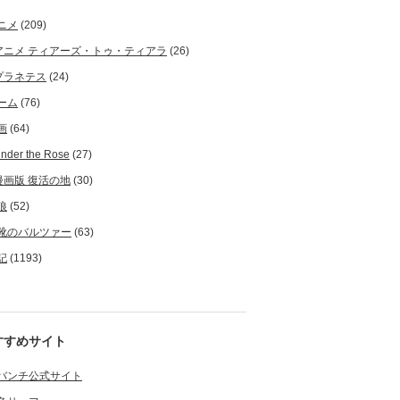
ニメ
(209)
アニメ ティアーズ・トゥ・ティアラ
(26)
プラネテス
(24)
ーム
(76)
画
(64)
nder the Rose
(27)
漫画版 復活の地
(30)
狼
(52)
靴のバルツァー
(63)
記
(1193)
すすめサイト
バンチ公式サイト