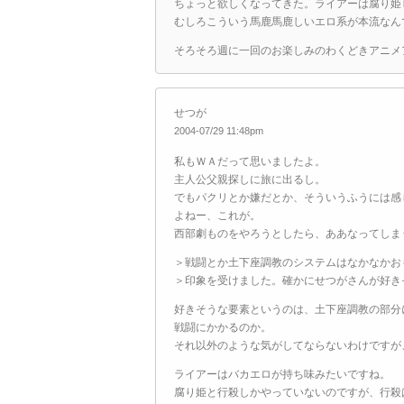
ちょっと欲しくなってきた。ライアーは腐り姫
むしろこういう馬鹿馬鹿しいエロ系が本流なん
そろそろ週に一回のお楽しみのわくどきアニメ
せつが
2004-07/29 11:48pm
私もＷＡだって思いましたよ。
主人公父親探しに旅に出るし。
でもパクリとか嫌だとか、そういうふうには感
よねー、これが。
西部劇ものをやろうとしたら、ああなってしま
＞戦闘とか土下座調教のシステムはなかなかお
＞印象を受けました。確かにせつがさんが好き
好きそうな要素というのは、土下座調教の部分
戦闘にかかるのか。
それ以外のような気がしてならないわけですが、
ライアーはバカエロが持ち味みたいですね。
腐り姫と行殺しかやっていないのですが、行殺