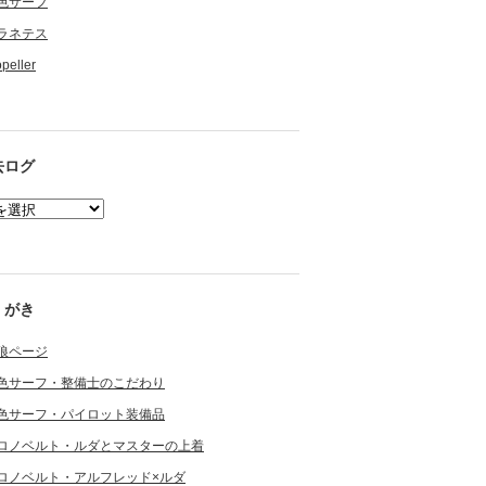
色サーフ
ラネテス
opeller
去ログ
くがき
狼ページ
色サーフ・整備士のこだわり
色サーフ・パイロット装備品
ロノベルト・ルダとマスターの上着
ロノベルト・アルフレッド×ルダ