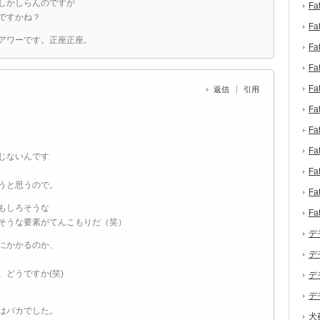
しかしらんのですが
F
ですかね？
F
アワーです。正座正座。
F
F
F
返信
引用
F
F
F
じないんです
F
うと思うので。
F
もしろそうな
F
そうな要素がてんこもりだ（笑）
デ
にかかるのか、
デ
どうですか(笑)
デ
デ
はバカでした。
犬