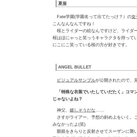
夏服
Fate学園(学園名って出てたっけ？）の
女
こんなんなんですね！
桜とライダーの絵なんですけど、ライダー
桜はほにゃっと笑っうキャラクタを持って
にこにこ笑っている桜の方が好きです。
ANGEL BULLET
ビジュアルサンプル
が公開されたので、
「特殊な衣装でいたしていだたく」コマ
じゃないよね？
神父、
嬉しそうだな
……
さすがライアー、予想の斜め上をいく。こ
みなかったよ(笑)
眼鏡をきらりと反射させてスーザンに襲い