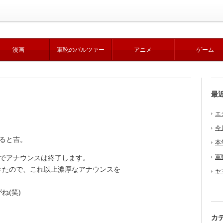
漫画
軍靴のバルツァー
アニメ
ゲーム
最
エ
。
今
座ると吉。
本
軍
でアナウンスは終了します。
きたので、これ以上濃厚なアナウンスを
ヤ
ね(笑)
カ