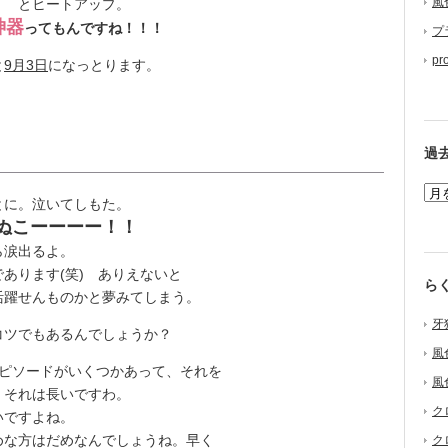
風
！ とヒートアップ。
神器
ってもんですね！！！
プ
pr
と
9月3日
になっとります。
過
に。泣いてしもた。
ぬこーーーー！！
ら涙出るよ。
あります(笑) ありえないと
ら
活躍せんものかと夢みてしまう。
牙
ツでもあるんでしょうか？
風
ピソードがいくつかあって、それを
風
。それは長いですわ。
ク
いですよね。
な方はだめなんでしょうね。早く
ク