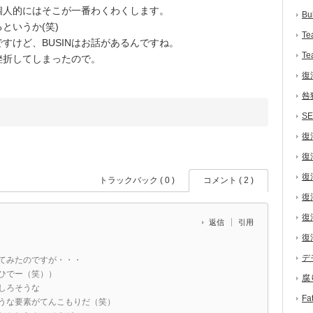
個人的にはそこが一番わくわくします。
Bu
というか(笑)
Te
けど、BUSINはお話があるんですね。
Te
挫折してしまったので。
復
咎
S
復
復
復
トラックバック ( 0 )
コメント ( 2 )
復
復
返信
引用
復
デ
てみたのですが・・・
ひでー（笑））
腐
しろそうな
F
うな要素がてんこもりだ（笑）