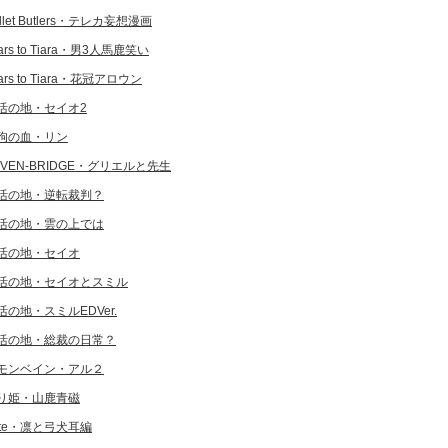
llet Butlers・テレカ妄想漫画
ars to Tiara・男3人馬鹿笑い
ars to Tiara・花冠アロウン
活の地・セイオ2
狗の血・リン
EVEN-BRIDGE・グリエルと先生
活の地・逆転裁判？
活の地・雲の上では
活の地・セイオ
活の地・セイオとスミル
活の地・スミルEDVer.
活の地・総裁の日常？
モンベイン・アル２
り姫・山鹿青磁
ate・凛と弓犬耳編