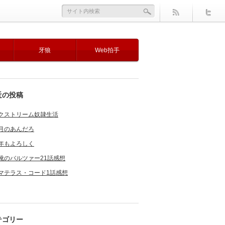
牙狼
Web拍手
近の投稿
クストリーム奴隷生活
月のあんだろ
年もよろしく
靴のバルツァー21話感想
マテラス・コード1話感想
テゴリー