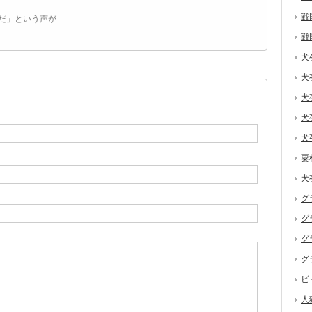
戦
だ」という声が
戦
犬
犬
犬
犬
犬
粟
犬
グ
グ
グ
グ
ビ
人