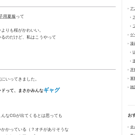
ア
子用夏服
って
よりも桜がかわいい。
ゲ
いるのだけど、私はこうやって
漫
U
牙
軍
見にいってきました。
雑
ギャグ
ンドって、まさかみんな
お
んなCGが出てくるとは思っても
＠
かかっている（？オチがありそうな