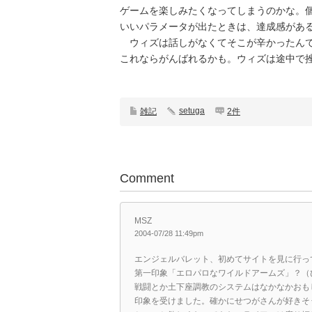
ゲームを楽しみたくなってしまうのかな。
いいパラメータが出たときは、達成感がある
ウィズは話しがなくてそこが辛かったんです
これならがんばれるかも。ウィズは途中で
setuga
雑記
2件
Comment
MSZ
2004-07/28 11:49pm
エンジェルバレット、初めてサイトを見に行っ
第一印象「エロパロなワイルドアームズ」？（
戦闘とか土下座調教のシステムはなかなかおも
印象を受けました。確かにせつがさんが好きそ