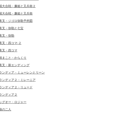
国大合戦・廉姫と又兵衛２
国大合戦・廉姫と又兵衛
夜叉・ジゴロ弥勒予想図
夜叉・弥勒と七宝
夜叉・弥勒
夜叉・四コマ-２
夜叉・四コマ
根まこと・からくり
夜叉・新エンディング
ランディア・ミューレンとリーン
ランディア２・ミレーニア
ランディア２・リュード
ランディア２
ッグオー・ロジャー
狼の二人