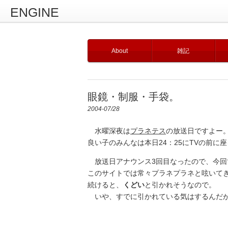
ENGINE
About
雑記
眼鏡・制服・手袋。
2004-07/28
水曜深夜は
プラネテス
の放送日ですよー
良い子のみんなは本日24：25にTVの前に
放送日アナウンス3回目なったので、今回
このサイトでは常々プラネプラネと呟いて
続けると、
くどい
と引かれそうなので。
いや、すでに引かれている気はするんだが