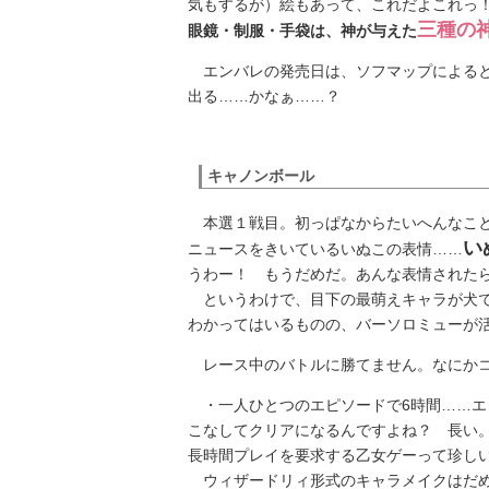
気もするが）絵もあって、これだよこれっ
三種の
眼鏡・制服・手袋は、神が与えた
エンバレの発売日は、ソフマップによる
出る……かなぁ……？
キャノンボール
本選１戦目。初っぱなからたいへんなこと
い
ニュースをきいているいぬこの表情……
うわー！ もうだめだ。あんな表情された
というわけで、目下の最萌えキャラが犬で
わかってはいるものの、バーソロミューが
レース中のバトルに勝てません。なにかコ
・一人ひとつのエピソードで6時間……エ
こなしてクリアになるんですよね？ 長い
長時間プレイを要求する乙女ゲーって珍し
ウィザードリィ形式のキャラメイクはだめ