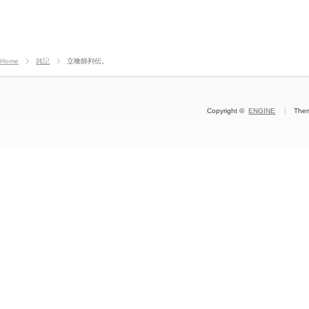
Home
雑記
立喰師列伝。
Copyright ©
ENGINE
The