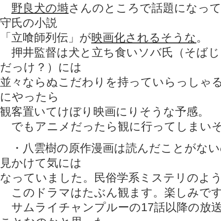
野良犬の塒
さんのところで話題になって
守氏の小説
「立喰師列伝」が
映画化されるそうな
。
押井監督は犬と立ち食いソバ氏（そばじ
だっけ？）には
並々ならぬこだわりを持っていらっしゃ
にやったら
観客置いてけぼり映画にりそうな予感。
でもアニメだったら観に行ってしまいそう
・八雲樹の原作漫画は読んだことがない
見かけて気には
なっていました。民俗学系ミステリのよ
このドラマはたぶん観ます。楽しみです
サムライチャンプルーの17話以降の放送