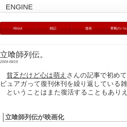
ENGINE
About
雑記
漫画
軍靴のバ
立喰師列伝。
2004-08/19
貧乏だけど心は萌え
さんの記事で初め
ピュアガって復刊休刊を繰り返している
ということはまた復活することもありえ
立喰師列伝が映画化