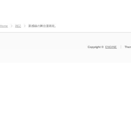
Home
雑記
新感線の舞台漫画化。
Copyright ©
ENGINE
The