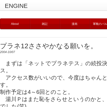
ENGINE
About
雑記
漫画
軍靴のバ
プラネ12ささやかなる願いを。
2004-10/07
まずは「ネットでプラネテス」の続投決
ス。
アクセス数がいいので、今度はちゃんと
す。
制作予定は4～6回とのこと。
湯川Ｐはまた恥をさらせというのかと、
でした(笑)