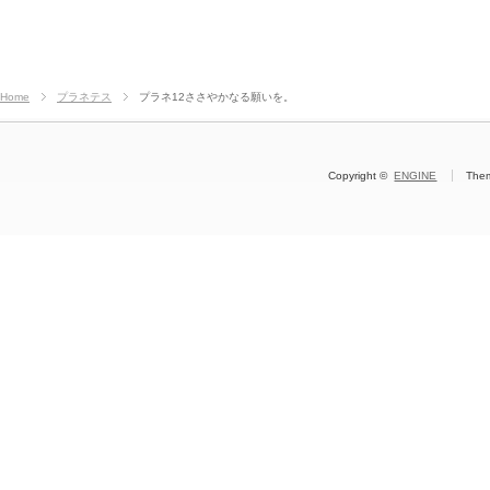
Home
プラネテス
プラネ12ささやかなる願いを。
Copyright ©
ENGINE
The